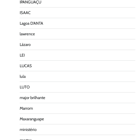
IPANGUAÇU
ISAAC
Lagoa D'ANTA
lawrence
Lázaro
LEI
LUCAS
lula
LUTO
major brilhante
Marrom
Maxaranguape
ministério