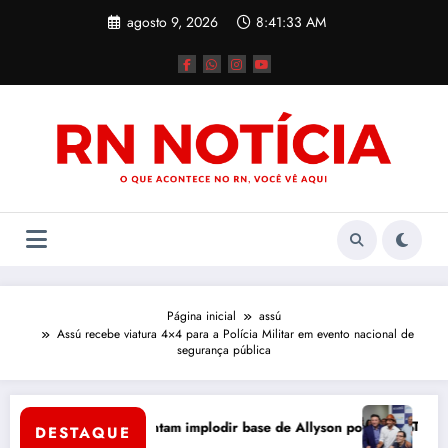
Pular
agosto 9, 2026
8:41:33 AM
para
o
conteúdo
Página inicial
assú
Assú recebe viatura 4×4 para a Polícia Militar em evento nacional de
segurança pública
oró
Tércio Tin
uto: adversários tentam implodir base de Allyson por dentro
DESTAQUE