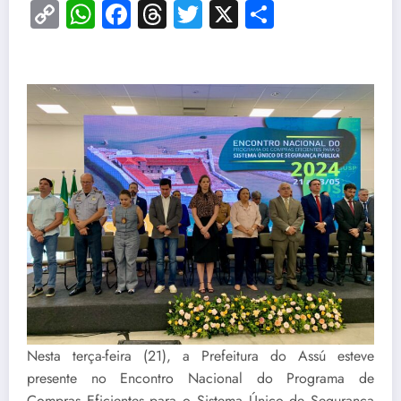
Copy
WhatsApp
Facebook
Threads
Twitter
X
Share
Link
Nesta terça-feira (21), a Prefeitura do Assú esteve
presente no Encontro Nacional do Programa de
Compras Eficientes para o Sistema Único de Segurança