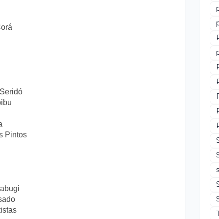
Corá
 Seridó
pibu
a
s Pintos
Sabugi
osado
istas