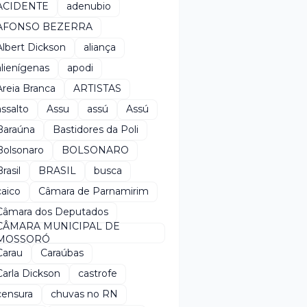
ACIDENTE
adenubio
AFONSO BEZERRA
Albert Dickson
aliança
alienígenas
apodi
Areia Branca
ARTISTAS
assalto
Assu
assú
Assú
Baraúna
Bastidores da Poli
Bolsonaro
BOLSONARO
rasil
BRASIL
busca
caico
Câmara de Parnamirim
Câmara dos Deputados
CÂMARA MUNICIPAL DE
MOSSORÓ
Carau
Caraúbas
Carla Dickson
castrofe
censura
chuvas no RN