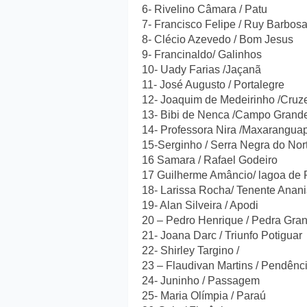
6- Rivelino Câmara / Patu
7- Francisco Felipe / Ruy Barbos
8- Clécio Azevedo / Bom Jesus
9- Francinaldo/ Galinhos
10- Uady Farias /Jaçanã
11- José Augusto / Portalegre
12- Joaquim de Medeirinho /Cruz
13- Bibi de Nenca /Campo Grand
14- Professora Nira /Maxarangua
15-Serginho / Serra Negra do Nor
16 Samara / Rafael Godeiro
17 Guilherme Amâncio/ lagoa de 
18- Larissa Rocha/ Tenente Anan
19- Alan Silveira / Apodi
20 – Pedro Henrique / Pedra Gra
21- Joana Darc / Triunfo Potiguar
22- Shirley Targino /
23 – Flaudivan Martins / Pendênc
24- Juninho / Passagem
25- Maria Olímpia / Paraú