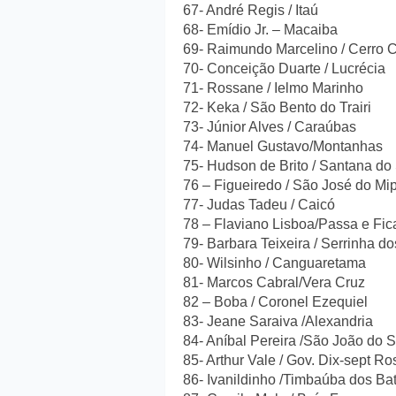
67- André Regis / Itaú
68- Emídio Jr. – Macaiba
69- Raimundo Marcelino / Cerro 
70- Conceição Duarte / Lucrécia
71- Rossane / Ielmo Marinho
72- Keka / São Bento do Trairi
73- Júnior Alves / Caraúbas
74- Manuel Gustavo/Montanhas
75- Hudson de Brito / Santana do
76 – Figueiredo / São José do Mi
77- Judas Tadeu / Caicó
78 – Flaviano Lisboa/Passa e Fic
79- Barbara Teixeira / Serrinha do
80- Wilsinho / Canguaretama
81- Marcos Cabral/Vera Cruz
82 – Boba / Coronel Ezequiel
83- Jeane Saraiva /Alexandria
84- Aníbal Pereira /São João do 
85- Arthur Vale / Gov. Dix-sept R
86- Ivanildinho /Timbaúba dos Bat