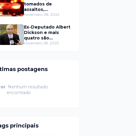
tomados de
assaltos,
ARRASTÕES em
novembro 08, 2022
residências, homem
encontrado morto
Ex-Deputado Albert
Dickson e mais
quatro são
condenados por
novembro 28, 2023
crimes na Câmara de
Natal
ltimas postagens
ror
Nenhum resultado
encontrado
ags principais