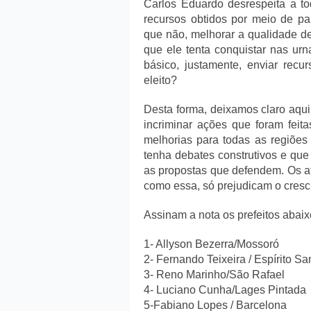
Carlos Eduardo desrespeita a t
recursos obtidos por meio de par
que não, melhorar a qualidade d
que ele tenta conquistar nas u
básico, justamente, enviar rec
eleito?
Desta forma, deixamos claro aqui 
incriminar ações que foram feit
melhorias para todas as regiõe
tenha debates construtivos e que
as propostas que defendem. Os a
como essa, só prejudicam o cres
Assinam a nota os prefeitos abaix
1- Allyson Bezerra/Mossoró
2- Fernando Teixeira / Espírito Sa
3- Reno Marinho/São Rafael
4- Luciano Cunha/Lages Pintada
5-Fabiano Lopes / Barcelona