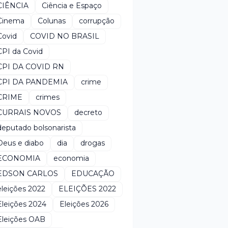
CIÊNCIA
Ciência e Espaço
Cinema
Colunas
corrupção
Covid
COVID NO BRASIL
CPI da Covid
CPI DA COVID RN
CPI DA PANDEMIA
crime
CRIME
crimes
CURRAIS NOVOS
decreto
deputado bolsonarista
Deus e diabo
dia
drogas
ECONOMIA
economia
EDSON CARLOS
EDUCAÇÃO
eleições 2022
ELEIÇÕES 2022
Eleições 2024
Eleições 2026
Eleições OAB