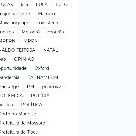
LUCAS
lula
LULA
LUTO
major brilhante
Marrom
Maxaranguape
ministério
mortes
Mossoró
mourão
MPFRN
MPRN
NALDO FEITOSA
NATAL
oab
OPINIÃO
oportunidade
Oxford
pandemia
PARNAMIRIM
Paulo Igo
PM
polêmica
POLÊMICA
POLÍCIA
política
POLÍTICA
Porto do Mangue
Prefeitura de Mossoró
Prefeitura de Tibau