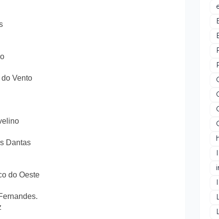
s
so
o do Vento
velino
os Dantas
sco do Oeste
 Fernandes.
z