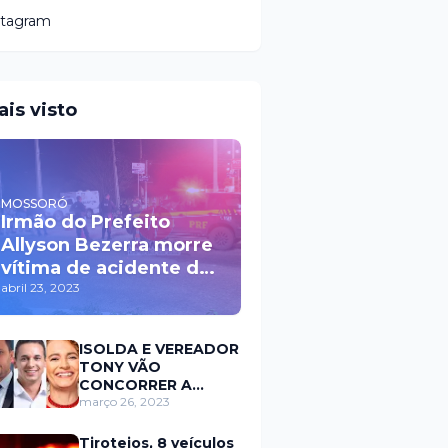
stagram
ais visto
MOSSORÓ
Irmão do Prefeito
Allyson Bezerra morre
vítima de acidente de
trânsito durante a
abril 23, 2023
madrugada na BR 110
em Mossoró
ISOLDA E VEREADOR
TONY VÃO
CONCORRER A
PREFEITURA DE
março 26, 2023
MOSSORÓ EM 2024
Tiroteios, 8 veículos