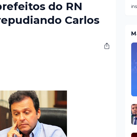
prefeitos do RN
in
repudiando Carlos
M