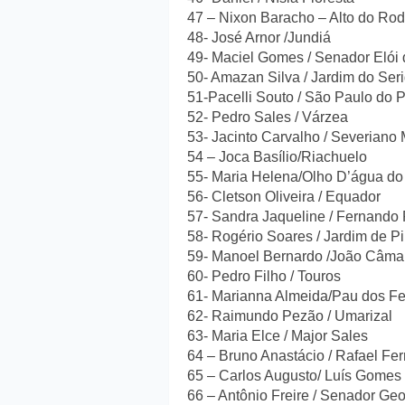
47 – Nixon Baracho – Alto do Rod
48- José Arnor /Jundiá
49- Maciel Gomes / Senador Elói
50- Amazan Silva / Jardim do Ser
51-Pacelli Souto / São Paulo do 
52- Pedro Sales / Várzea
53- Jacinto Carvalho / Severiano
54 – Joca Basílio/Riachuelo
55- Maria Helena/Olho D’água do
56- Cletson Oliveira / Equador
57- Sandra Jaqueline / Fernando
58- Rogério Soares / Jardim de P
59- Manoel Bernardo /João Câma
60- Pedro Filho / Touros
61- Marianna Almeida/Pau dos Fe
62- Raimundo Pezão / Umarizal
63- Maria Elce / Major Sales
64 – Bruno Anastácio / Rafael Fe
65 – Carlos Augusto/ Luís Gomes
66 – Antônio Freire / Senador Geo