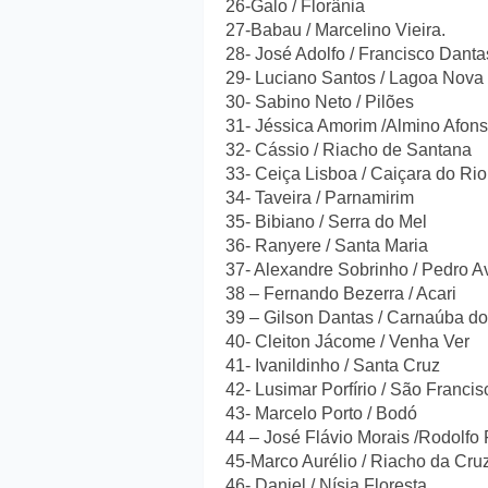
26-Galo / Florânia
27-Babau / Marcelino Vieira.
28- José Adolfo / Francisco Danta
29- Luciano Santos / Lagoa Nova
30- Sabino Neto / Pilões
31- Jéssica Amorim /Almino Afon
32- Cássio / Riacho de Santana
33- Ceiça Lisboa / Caiçara do Ri
34- Taveira / Parnamirim
35- Bibiano / Serra do Mel
36- Ranyere / Santa Maria
37- Alexandre Sobrinho / Pedro A
38 – Fernando Bezerra / Acari
39 – Gilson Dantas / Carnaúba d
40- Cleiton Jácome / Venha Ver
41- Ivanildinho / Santa Cruz
42- Lusimar Porfírio / São Franci
43- Marcelo Porto / Bodó
44 – José Flávio Morais /Rodolfo
45-Marco Aurélio / Riacho da Cru
46- Daniel / Nísia Floresta