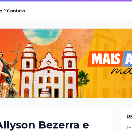
g
Contato
R
Allyson Bezerra e
Th