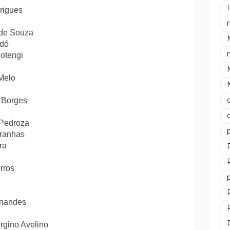
rigues
 de Souza
idó
Potengi
 Melo
 Borges
 Pedroza
iranhas
ra
rros
rnandes
rgino Avelino