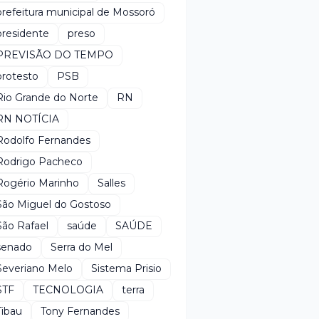
prefeitura municipal de Mossoró
presidente
preso
PREVISÃO DO TEMPO
protesto
PSB
Rio Grande do Norte
RN
RN NOTÍCIA
Rodolfo Fernandes
Rodrigo Pacheco
Rogério Marinho
Salles
São Miguel do Gostoso
São Rafael
saúde
SAÚDE
senado
Serra do Mel
Severiano Melo
Sistema Prisio
STF
TECNOLOGIA
terra
Tibau
Tony Fernandes