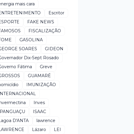
energia mais cara
ENTRETENIMENTO
Escritor
ESPORTE
FAKE NEWS
FAMOSOS
FISCALIZAÇÃO
FOME
GASOLINA
GEORGE SOARES
GIDEON
Governador Dix-Sept Rosado
Governo Fátima
Greve
GROSSOS
GUAMARÉ
homicídio
IMUNIZAÇÃO
INTERNACIONAL
invermectina
Inves
IPANGUAÇU
ISAAC
Lagoa D'ANTA
lawrence
LAWRENCE
Lázaro
LEI