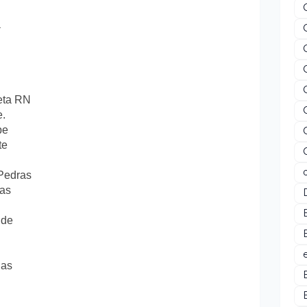
a
eta RN
e.
pe
te
Pedras
ias
nde
ias