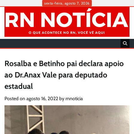
Skip
sexta-feira, agosto 7, 2026
to
content
Rosalba e Betinho pai declara apoio
ao Dr.Anax Vale para deputado
estadual
Posted on
agosto 16, 2022
by
rnnoticia