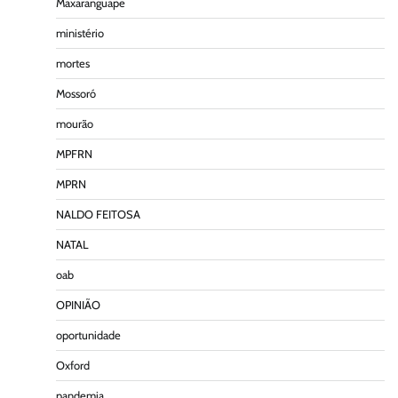
Maxaranguape
ministério
mortes
Mossoró
mourão
MPFRN
MPRN
NALDO FEITOSA
NATAL
oab
OPINIÃO
oportunidade
Oxford
pandemia