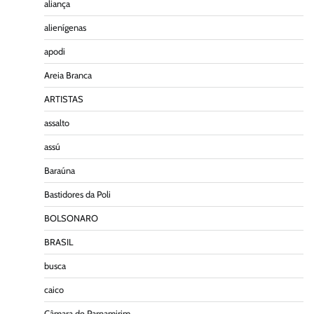
aliança
alienígenas
apodi
Areia Branca
ARTISTAS
assalto
assú
Baraúna
Bastidores da Poli
BOLSONARO
BRASIL
busca
caico
Câmara de Parnamirim