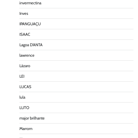
invermectina
Inves
IPANGUAÇU
ISAAC
Lagoa D'ANTA
lawrence
Lázaro
LEI
LUCAS
lula
LUTO
major brilhante
Marrom