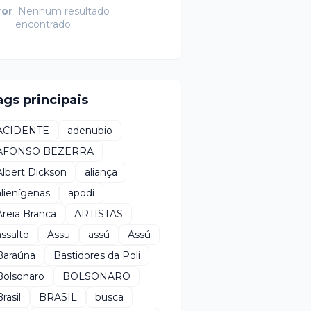
ror
Nenhum resultado
encontrado
ags principais
ACIDENTE
adenubio
AFONSO BEZERRA
Albert Dickson
aliança
alienígenas
apodi
Areia Branca
ARTISTAS
assalto
Assu
assú
Assú
Baraúna
Bastidores da Poli
Bolsonaro
BOLSONARO
rasil
BRASIL
busca