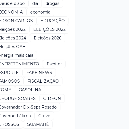
Deus e diabo
dia
drogas
ECONOMIA
economia
EDSON CARLOS
EDUCAÇÃO
eleições 2022
ELEIÇÕES 2022
Eleições 2024
Eleições 2026
Eleições OAB
energia mais cara
ENTRETENIMENTO
Escritor
ESPORTE
FAKE NEWS
FAMOSOS
FISCALIZAÇÃO
FOME
GASOLINA
GEORGE SOARES
GIDEON
Governador Dix-Sept Rosado
Governo Fátima
Greve
GROSSOS
GUAMARÉ