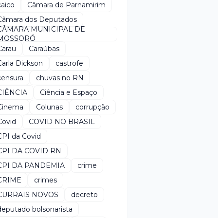
caico
Câmara de Parnamirim
Câmara dos Deputados
CÂMARA MUNICIPAL DE
MOSSORÓ
Carau
Caraúbas
Carla Dickson
castrofe
censura
chuvas no RN
CIÊNCIA
Ciência e Espaço
Cinema
Colunas
corrupção
Covid
COVID NO BRASIL
CPI da Covid
CPI DA COVID RN
CPI DA PANDEMIA
crime
CRIME
crimes
CURRAIS NOVOS
decreto
deputado bolsonarista