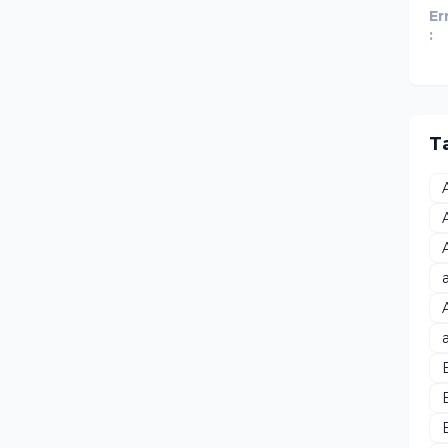
Er
:
T
B