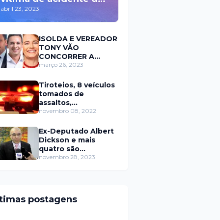
trânsito durante a
abril 23, 2023
madrugada na BR 110
em Mossoró
ISOLDA E VEREADOR
TONY VÃO
CONCORRER A
PREFEITURA DE
março 26, 2023
MOSSORÓ EM 2024
Tiroteios, 8 veículos
tomados de
assaltos,
ARRASTÕES em
novembro 08, 2022
residências, homem
encontrado morto
Ex-Deputado Albert
Dickson e mais
quatro são
condenados por
novembro 28, 2023
crimes na Câmara de
Natal
ltimas postagens