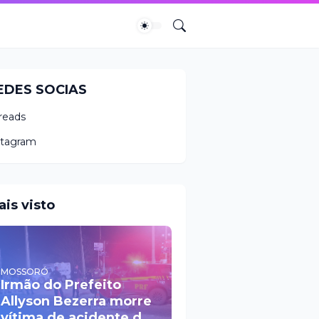
EDES SOCIAS
reads
stagram
ais visto
MOSSORÓ
Irmão do Prefeito
Allyson Bezerra morre
vítima de acidente de