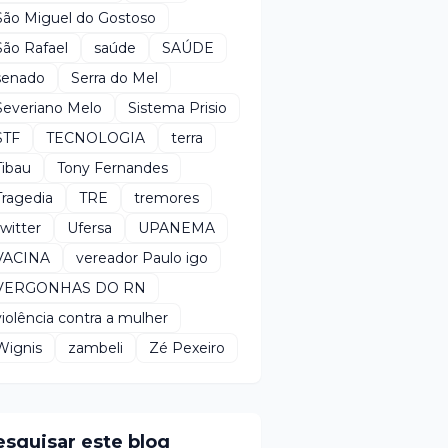
São Miguel do Gostoso
São Rafael
saúde
SAÚDE
senado
Serra do Mel
Severiano Melo
Sistema Prisio
STF
TECNOLOGIA
terra
Tibau
Tony Fernandes
Tragedia
TRE
tremores
twitter
Ufersa
UPANEMA
VACINA
vereador Paulo igo
VERGONHAS DO RN
violência contra a mulher
Wignis
zambeli
Zé Pexeiro
esquisar este blog