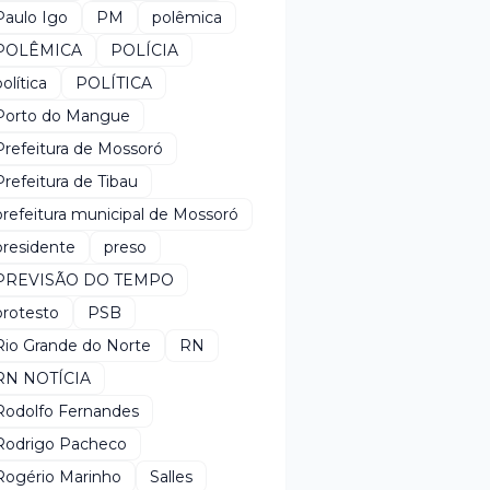
Paulo Igo
PM
polêmica
POLÊMICA
POLÍCIA
política
POLÍTICA
Porto do Mangue
Prefeitura de Mossoró
Prefeitura de Tibau
prefeitura municipal de Mossoró
presidente
preso
PREVISÃO DO TEMPO
protesto
PSB
Rio Grande do Norte
RN
RN NOTÍCIA
Rodolfo Fernandes
Rodrigo Pacheco
Rogério Marinho
Salles