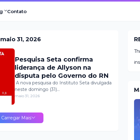
g
Contato
maio 31, 2026
R
Th
Pesquisa Seta confirma
in
liderança de Allyson na
disputa pelo Governo do RN
​ A nova pesquisa do Instituto Seta divulgada
neste domingo (31)…
M
maio 31, 2026
Carregar Mais