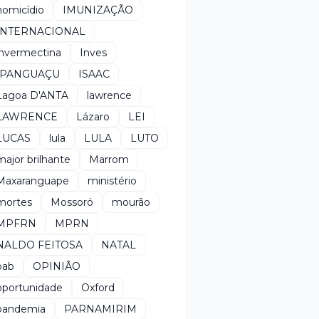
homicídio
IMUNIZAÇÃO
INTERNACIONAL
invermectina
Inves
IPANGUAÇU
ISAAC
Lagoa D'ANTA
lawrence
LAWRENCE
Lázaro
LEI
LUCAS
lula
LULA
LUTO
major brilhante
Marrom
Maxaranguape
ministério
mortes
Mossoró
mourão
MPFRN
MPRN
NALDO FEITOSA
NATAL
oab
OPINIÃO
oportunidade
Oxford
pandemia
PARNAMIRIM