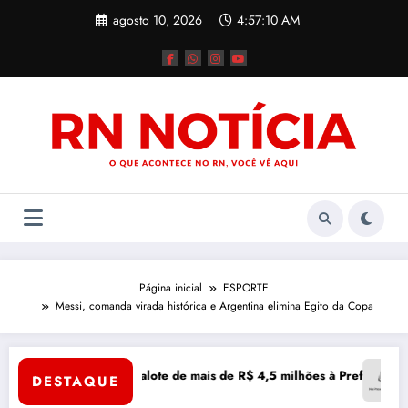
Pular
agosto 10, 2026
4:57:11 AM
para
o
conteúdo
Página inicial
ESPORTE
Messi, comanda virada histórica e Argentina elimina Egito da Copa
RN
erno do RN dá calote de mais de R$ 4,5 milhões à Prefeitura de Moss
Jogo br
DESTAQUE