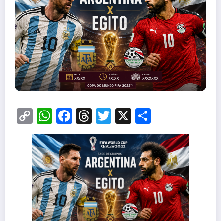
Copy
WhatsApp
Facebook
Threads
Twitter
X
Share
Link