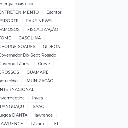
energia mais cara
ENTRETENIMENTO
Escritor
ESPORTE
FAKE NEWS
FAMOSOS
FISCALIZAÇÃO
FOME
GASOLINA
GEORGE SOARES
GIDEON
Governador Dix-Sept Rosado
Governo Fátima
Greve
GROSSOS
GUAMARÉ
homicídio
IMUNIZAÇÃO
INTERNACIONAL
invermectina
Inves
IPANGUAÇU
ISAAC
Lagoa D'ANTA
lawrence
LAWRENCE
Lázaro
LEI