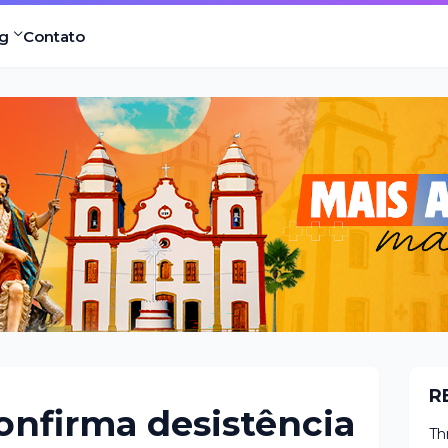
g
Contato
R
onfirma desistência
Th