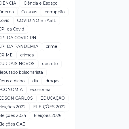
CIÊNCIA
Ciência e Espaço
Cinema
Colunas
corrupção
Covid
COVID NO BRASIL
CPI da Covid
CPI DA COVID RN
CPI DA PANDEMIA
crime
CRIME
crimes
CURRAIS NOVOS
decreto
deputado bolsonarista
Deus e diabo
dia
drogas
ECONOMIA
economia
EDSON CARLOS
EDUCAÇÃO
eleições 2022
ELEIÇÕES 2022
Eleições 2024
Eleições 2026
Eleições OAB