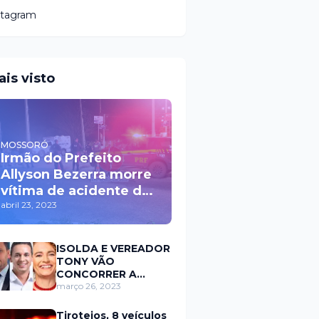
stagram
ais visto
MOSSORÓ
Irmão do Prefeito
Allyson Bezerra morre
vítima de acidente de
trânsito durante a
abril 23, 2023
madrugada na BR 110
em Mossoró
ISOLDA E VEREADOR
TONY VÃO
CONCORRER A
PREFEITURA DE
março 26, 2023
MOSSORÓ EM 2024
Tiroteios, 8 veículos