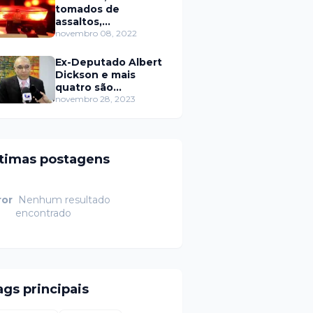
tomados de
assaltos,
ARRASTÕES em
novembro 08, 2022
residências, homem
encontrado morto
Ex-Deputado Albert
Dickson e mais
quatro são
condenados por
novembro 28, 2023
crimes na Câmara de
Natal
ltimas postagens
ror
Nenhum resultado
encontrado
ags principais