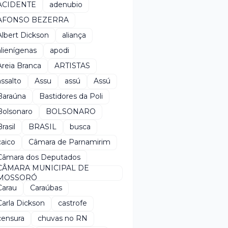
ACIDENTE
adenubio
AFONSO BEZERRA
Albert Dickson
aliança
alienígenas
apodi
Areia Branca
ARTISTAS
assalto
Assu
assú
Assú
Baraúna
Bastidores da Poli
Bolsonaro
BOLSONARO
rasil
BRASIL
busca
caico
Câmara de Parnamirim
Câmara dos Deputados
CÂMARA MUNICIPAL DE
MOSSORÓ
Carau
Caraúbas
Carla Dickson
castrofe
censura
chuvas no RN