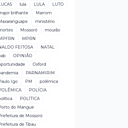
LUCAS
lula
LULA
LUTO
major brilhante
Marrom
Maxaranguape
ministério
mortes
Mossoró
mourão
MPFRN
MPRN
NALDO FEITOSA
NATAL
oab
OPINIÃO
oportunidade
Oxford
pandemia
PARNAMIRIM
Paulo Igo
PM
polêmica
POLÊMICA
POLÍCIA
política
POLÍTICA
Porto do Mangue
Prefeitura de Mossoró
Prefeitura de Tibau