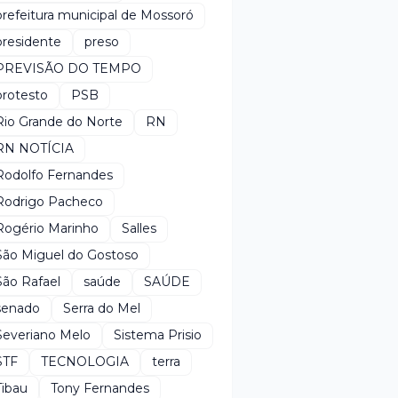
prefeitura municipal de Mossoró
presidente
preso
PREVISÃO DO TEMPO
protesto
PSB
Rio Grande do Norte
RN
RN NOTÍCIA
Rodolfo Fernandes
Rodrigo Pacheco
Rogério Marinho
Salles
São Miguel do Gostoso
São Rafael
saúde
SAÚDE
senado
Serra do Mel
Severiano Melo
Sistema Prisio
STF
TECNOLOGIA
terra
Tibau
Tony Fernandes