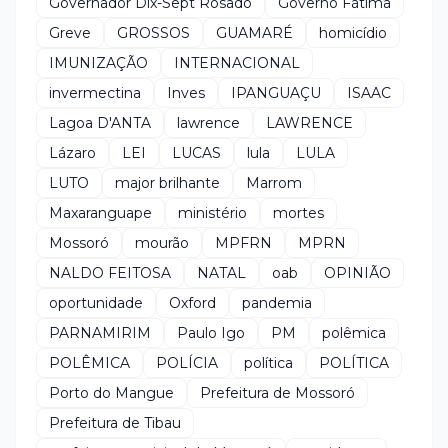
Governador Dix-Sept Rosado
Governo Fátima
Greve
GROSSOS
GUAMARÉ
homicídio
IMUNIZAÇÃO
INTERNACIONAL
invermectina
Inves
IPANGUAÇU
ISAAC
Lagoa D'ANTA
lawrence
LAWRENCE
Lázaro
LEI
LUCAS
lula
LULA
LUTO
major brilhante
Marrom
Maxaranguape
ministério
mortes
Mossoró
mourão
MPFRN
MPRN
NALDO FEITOSA
NATAL
oab
OPINIÃO
oportunidade
Oxford
pandemia
PARNAMIRIM
Paulo Igo
PM
polêmica
POLÊMICA
POLÍCIA
política
POLÍTICA
Porto do Mangue
Prefeitura de Mossoró
Prefeitura de Tibau