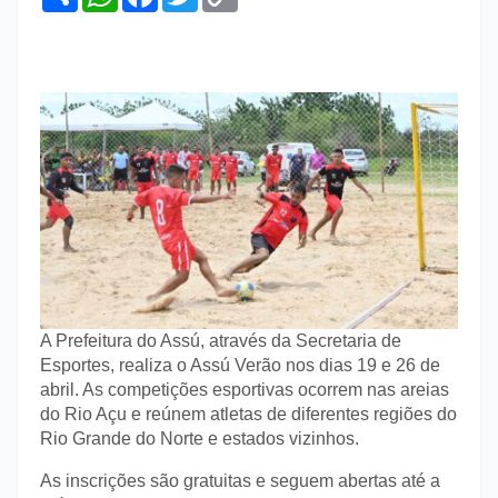
h
h
a
w
o
a
a
c
i
p
r
t
e
t
y
e
s
b
t
L
A
o
e
i
p
o
r
n
p
k
k
A Prefeitura do Assú, através da Secretaria de
Esportes, realiza o Assú Verão nos dias 19 e 26 de
abril. As competições esportivas ocorrem nas areias
do Rio Açu e reúnem atletas de diferentes regiões do
Rio Grande do Norte e estados vizinhos.
As inscrições são gratuitas e seguem abertas até a