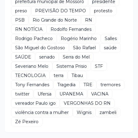
prefeitura municipal de Mossoró
presidente
preso
PREVISÃO DO TEMPO
protesto
PSB
Rio Grande do Norte
RN
RN NOTÍCIA
Rodolfo Fernandes
Rodrigo Pacheco
Rogério Marinho
Salles
São Miguel do Gostoso
São Rafael
saúde
SAÚDE
senado
Serra do Mel
Severiano Melo
Sistema Prisio
STF
TECNOLOGIA
terra
Tibau
Tony Fernandes
Tragedia
TRE
tremores
twitter
Ufersa
UPANEMA
VACINA
vereador Paulo igo
VERGONHAS DO RN
violência contra a mulher
Wignis
zambeli
Zé Pexeiro