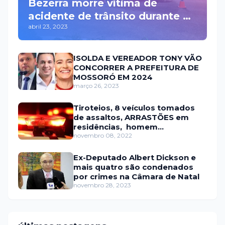
Bezerra morre vítima de
acidente de trânsito durante a
abril 23, 2023
madrugada na BR 110 em
Mossoró
ISOLDA E VEREADOR TONY VÃO
CONCORRER A PREFEITURA DE
MOSSORÓ EM 2024
março 26, 2023
Tiroteios, 8 veículos tomados
de assaltos, ARRASTÕES em
residências, homem
encontrado morto
novembro 08, 2022
Ex-Deputado Albert Dickson e
mais quatro são condenados
por crimes na Câmara de Natal
novembro 28, 2023