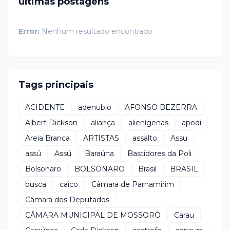
últimas postagens
Error:
Nenhum resultado encontrado
Tags principais
ACIDENTE
adenubio
AFONSO BEZERRA
Albert Dickson
aliança
alienígenas
apodi
Areia Branca
ARTISTAS
assalto
Assu
assú
Assú
Baraúna
Bastidores da Poli
Bolsonaro
BOLSONARO
Brasil
BRASIL
busca
caico
Câmara de Parnamirim
Câmara dos Deputados
CÂMARA MUNICIPAL DE MOSSORÓ
Carau