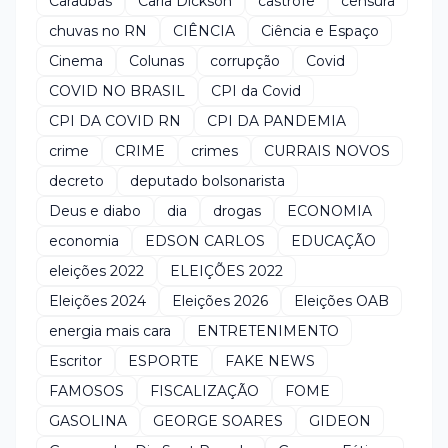
Caraúbas
Carla Dickson
castrofe
censura
chuvas no RN
CIÊNCIA
Ciência e Espaço
Cinema
Colunas
corrupção
Covid
COVID NO BRASIL
CPI da Covid
CPI DA COVID RN
CPI DA PANDEMIA
crime
CRIME
crimes
CURRAIS NOVOS
decreto
deputado bolsonarista
Deus e diabo
dia
drogas
ECONOMIA
economia
EDSON CARLOS
EDUCAÇÃO
eleições 2022
ELEIÇÕES 2022
Eleições 2024
Eleições 2026
Eleições OAB
energia mais cara
ENTRETENIMENTO
Escritor
ESPORTE
FAKE NEWS
FAMOSOS
FISCALIZAÇÃO
FOME
GASOLINA
GEORGE SOARES
GIDEON