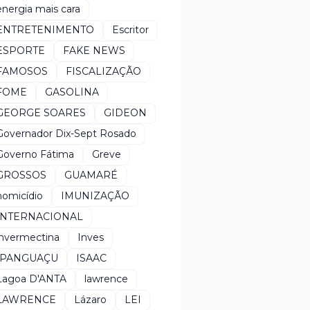
energia mais cara
ENTRETENIMENTO
Escritor
ESPORTE
FAKE NEWS
FAMOSOS
FISCALIZAÇÃO
FOME
GASOLINA
GEORGE SOARES
GIDEON
Governador Dix-Sept Rosado
Governo Fátima
Greve
GROSSOS
GUAMARÉ
homicídio
IMUNIZAÇÃO
INTERNACIONAL
invermectina
Inves
IPANGUAÇU
ISAAC
Lagoa D'ANTA
lawrence
LAWRENCE
Lázaro
LEI