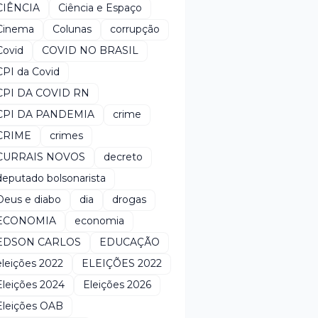
CIÊNCIA
Ciência e Espaço
Cinema
Colunas
corrupção
Covid
COVID NO BRASIL
CPI da Covid
CPI DA COVID RN
CPI DA PANDEMIA
crime
CRIME
crimes
CURRAIS NOVOS
decreto
deputado bolsonarista
Deus e diabo
dia
drogas
ECONOMIA
economia
EDSON CARLOS
EDUCAÇÃO
eleições 2022
ELEIÇÕES 2022
Eleições 2024
Eleições 2026
Eleições OAB