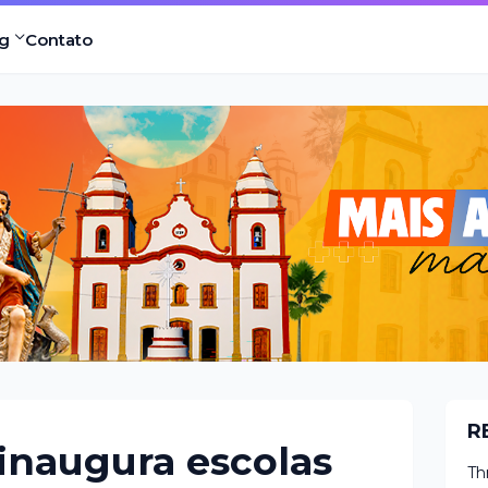
g
Contato
R
 inaugura escolas
Th