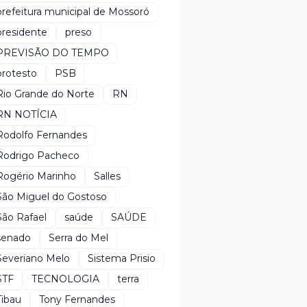
prefeitura municipal de Mossoró
presidente
preso
PREVISÃO DO TEMPO
protesto
PSB
Rio Grande do Norte
RN
RN NOTÍCIA
Rodolfo Fernandes
Rodrigo Pacheco
Rogério Marinho
Salles
São Miguel do Gostoso
São Rafael
saúde
SAÚDE
senado
Serra do Mel
Severiano Melo
Sistema Prisio
STF
TECNOLOGIA
terra
Tibau
Tony Fernandes