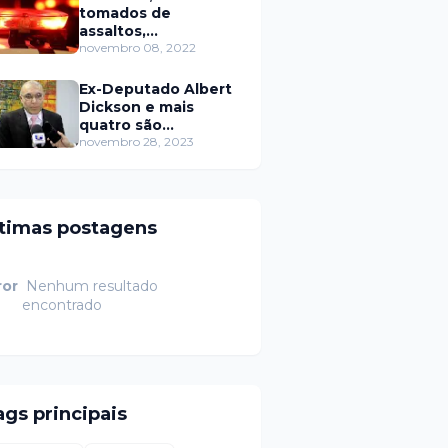
tomados de
assaltos,
ARRASTÕES em
novembro 08, 2022
residências, homem
encontrado morto
Ex-Deputado Albert
Dickson e mais
quatro são
condenados por
novembro 28, 2023
crimes na Câmara de
Natal
ltimas postagens
ror
Nenhum resultado
encontrado
ags principais