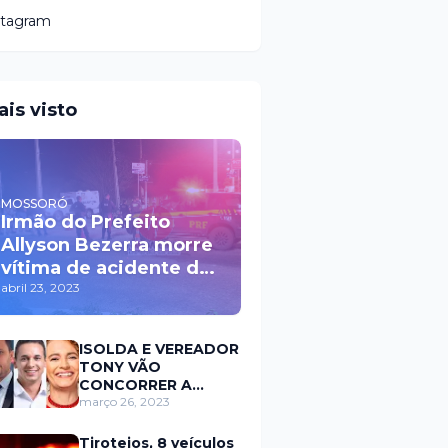
stagram
ais visto
MOSSORÓ
Irmão do Prefeito
Allyson Bezerra morre
vítima de acidente de
trânsito durante a
abril 23, 2023
madrugada na BR 110
em Mossoró
ISOLDA E VEREADOR
TONY VÃO
CONCORRER A
PREFEITURA DE
março 26, 2023
MOSSORÓ EM 2024
Tiroteios, 8 veículos