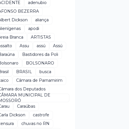
ACIDENTE
adenubio
AFONSO BEZERRA
Albert Dickson
aliança
alienígenas
apodi
Areia Branca
ARTISTAS
assalto
Assu
assú
Assú
Baraúna
Bastidores da Poli
Bolsonaro
BOLSONARO
rasil
BRASIL
busca
caico
Câmara de Parnamirim
Câmara dos Deputados
CÂMARA MUNICIPAL DE
MOSSORÓ
Carau
Caraúbas
Carla Dickson
castrofe
censura
chuvas no RN