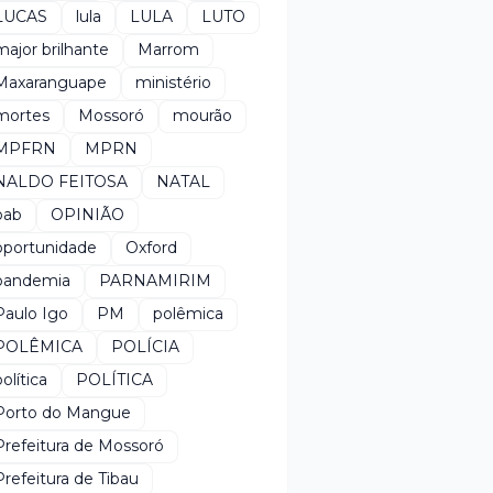
LUCAS
lula
LULA
LUTO
major brilhante
Marrom
Maxaranguape
ministério
mortes
Mossoró
mourão
MPFRN
MPRN
NALDO FEITOSA
NATAL
oab
OPINIÃO
oportunidade
Oxford
pandemia
PARNAMIRIM
Paulo Igo
PM
polêmica
POLÊMICA
POLÍCIA
política
POLÍTICA
Porto do Mangue
Prefeitura de Mossoró
Prefeitura de Tibau