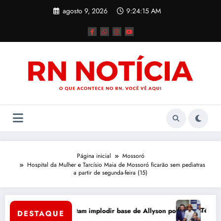
Pular
agosto 9, 2026
9:24:15 AM
para
o
conteúdo
Página inicial
Mossoró
Hospital da Mulher e Tarcísio Maia de Mossoró ficarão sem pediatras
a partir de segunda-feira (15)
Tércio Tinôco e
adversários tentam implodir base de Allyson por dentro
DESTAQUE