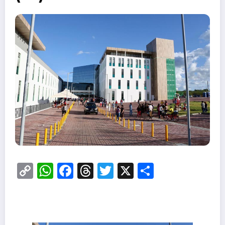
Copy
WhatsApp
Facebook
Threads
Twitter
X
Share
Link