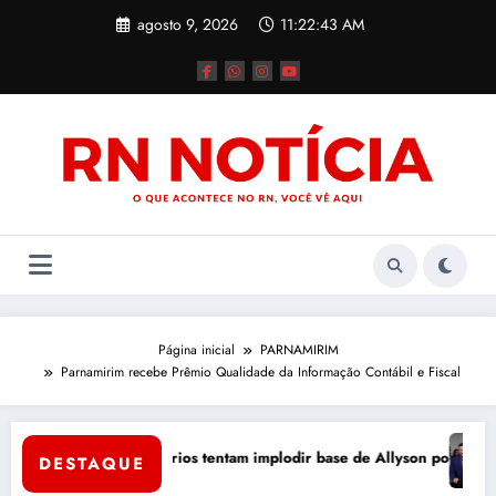
Pular
agosto 9, 2026
11:22:44 AM
para
o
conteúdo
Página inicial
PARNAMIRIM
Parnamirim recebe Prêmio Qualidade da Informação Contábil e Fiscal
Mossoró
Tércio
o bruto: adversários tentam implodir base de Allyson por dentro
DESTAQUE