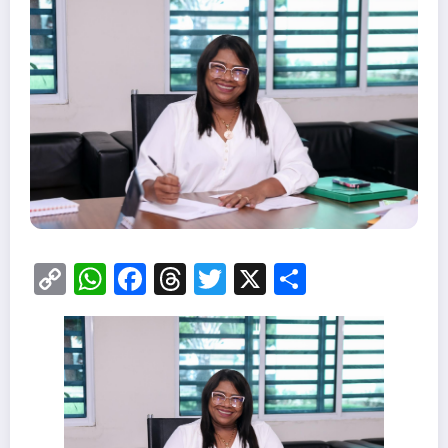
Copy
WhatsApp
Facebook
Threads
Twitter
X
Share
Link