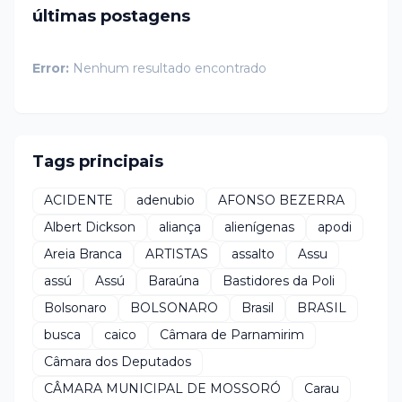
últimas postagens
Error:
Nenhum resultado encontrado
Tags principais
ACIDENTE
adenubio
AFONSO BEZERRA
Albert Dickson
aliança
alienígenas
apodi
Areia Branca
ARTISTAS
assalto
Assu
assú
Assú
Baraúna
Bastidores da Poli
Bolsonaro
BOLSONARO
Brasil
BRASIL
busca
caico
Câmara de Parnamirim
Câmara dos Deputados
CÂMARA MUNICIPAL DE MOSSORÓ
Carau