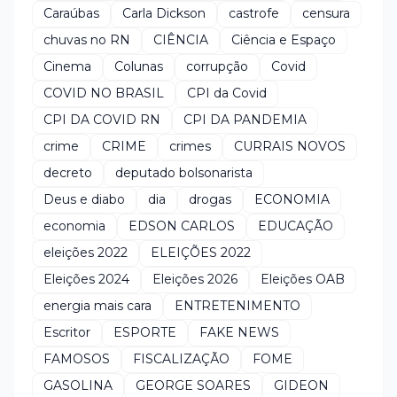
Caraúbas
Carla Dickson
castrofe
censura
chuvas no RN
CIÊNCIA
Ciência e Espaço
Cinema
Colunas
corrupção
Covid
COVID NO BRASIL
CPI da Covid
CPI DA COVID RN
CPI DA PANDEMIA
crime
CRIME
crimes
CURRAIS NOVOS
decreto
deputado bolsonarista
Deus e diabo
dia
drogas
ECONOMIA
economia
EDSON CARLOS
EDUCAÇÃO
eleições 2022
ELEIÇÕES 2022
Eleições 2024
Eleições 2026
Eleições OAB
energia mais cara
ENTRETENIMENTO
Escritor
ESPORTE
FAKE NEWS
FAMOSOS
FISCALIZAÇÃO
FOME
GASOLINA
GEORGE SOARES
GIDEON