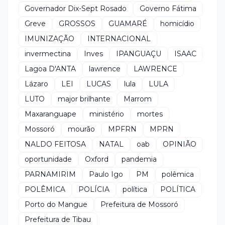
Governador Dix-Sept Rosado
Governo Fátima
Greve
GROSSOS
GUAMARÉ
homicídio
IMUNIZAÇÃO
INTERNACIONAL
invermectina
Inves
IPANGUAÇU
ISAAC
Lagoa D'ANTA
lawrence
LAWRENCE
Lázaro
LEI
LUCAS
lula
LULA
LUTO
major brilhante
Marrom
Maxaranguape
ministério
mortes
Mossoró
mourão
MPFRN
MPRN
NALDO FEITOSA
NATAL
oab
OPINIÃO
oportunidade
Oxford
pandemia
PARNAMIRIM
Paulo Igo
PM
polêmica
POLÊMICA
POLÍCIA
política
POLÍTICA
Porto do Mangue
Prefeitura de Mossoró
Prefeitura de Tibau