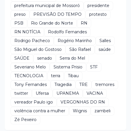
prefeitura municipal de Mossoró
presidente
preso
PREVISÃO DO TEMPO
protesto
PSB
Rio Grande do Norte
RN
RN NOTÍCIA
Rodolfo Fernandes
Rodrigo Pacheco
Rogério Marinho
Salles
São Miguel do Gostoso
São Rafael
saúde
SAÚDE
senado
Serra do Mel
Severiano Melo
Sistema Prisio
STF
TECNOLOGIA
terra
Tibau
Tony Fernandes
Tragedia
TRE
tremores
twitter
Ufersa
UPANEMA
VACINA
vereador Paulo igo
VERGONHAS DO RN
violência contra a mulher
Wignis
zambeli
Zé Pexeiro