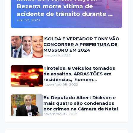
Bezerra morre vítima de
acidente de trânsito durante a
abril 23, 2023
madrugada na BR 110 em
Mossoró
ISOLDA E VEREADOR TONY VÃO
CONCORRER A PREFEITURA DE
MOSSORÓ EM 2024
março 26, 2023
Tiroteios, 8 veículos tomados
de assaltos, ARRASTÕES em
residências, homem
encontrado morto
novembro 08, 2022
Ex-Deputado Albert Dickson e
mais quatro são condenados
por crimes na Câmara de Natal
novembro 28, 2023