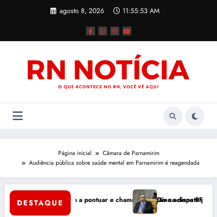
Pular
agosto 8, 2026
11:55:53 AM
para
o
conteúdo
Página inicial
Câmara de Parnamirim
Audiência pública sobre saúde mental em Parnamirim é reagendada
cos Solano começam a pontuar e chamam atenção na disputa pelo Sen
Dino aciona PF para inv
DESTAQUE