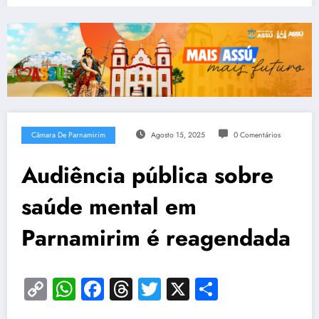
Câmara De Parnamirim
Agosto 15, 2025
0 Comentários
Audiência pública sobre
saúde mental em
Parnamirim é reagendada
Copy
WhatsApp
Facebook
Threads
Twitter
X
Share
Link