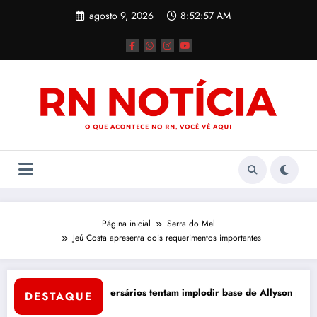
Pular
agosto 9, 2026
8:52:57 AM
para
o
conteúdo
Página inicial
Serra do Mel
Jeú Costa apresenta dois requerimentos importantes
ura de Mossoró
Jogo bruto: adversários tentam implodir base de Allyson por dentr
DESTAQUE