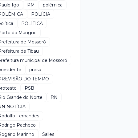
Paulo Igo
PM
polêmica
POLÊMICA
POLÍCIA
política
POLÍTICA
Porto do Mangue
Prefeitura de Mossoró
Prefeitura de Tibau
prefeitura municipal de Mossoró
presidente
preso
PREVISÃO DO TEMPO
protesto
PSB
Rio Grande do Norte
RN
RN NOTÍCIA
Rodolfo Fernandes
Rodrigo Pacheco
Rogério Marinho
Salles