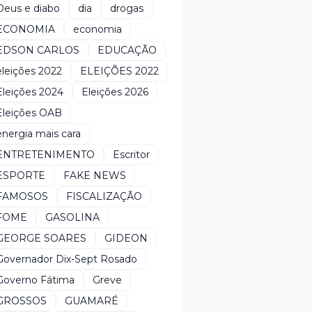
Deus e diabo
dia
drogas
ECONOMIA
economia
EDSON CARLOS
EDUCAÇÃO
eleições 2022
ELEIÇÕES 2022
Eleições 2024
Eleições 2026
Eleições OAB
energia mais cara
ENTRETENIMENTO
Escritor
ESPORTE
FAKE NEWS
FAMOSOS
FISCALIZAÇÃO
FOME
GASOLINA
GEORGE SOARES
GIDEON
Governador Dix-Sept Rosado
Governo Fátima
Greve
GROSSOS
GUAMARÉ