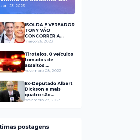
trânsito durante a
abril 23, 2023
madrugada na BR 110
em Mossoró
ISOLDA E VEREADOR
TONY VÃO
CONCORRER A
PREFEITURA DE
março 26, 2023
MOSSORÓ EM 2024
Tiroteios, 8 veículos
tomados de
assaltos,
ARRASTÕES em
novembro 08, 2022
residências, homem
encontrado morto
Ex-Deputado Albert
Dickson e mais
quatro são
condenados por
novembro 28, 2023
crimes na Câmara de
Natal
ltimas postagens