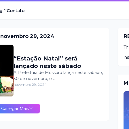
g
Contato
 novembro 29, 2024
R
Th
in
“Estação Natal” será
lançado neste sábado
A Prefeitura de Mossoró lança neste sábado,
30 de novembro, o …
M
novembro 29, 2024
Carregar Mais