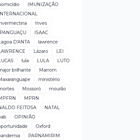
homicídio
IMUNIZAÇÃO
INTERNACIONAL
invermectina
Inves
IPANGUAÇU
ISAAC
Lagoa D'ANTA
lawrence
LAWRENCE
Lázaro
LEI
LUCAS
lula
LULA
LUTO
major brilhante
Marrom
Maxaranguape
ministério
mortes
Mossoró
mourão
MPFRN
MPRN
NALDO FEITOSA
NATAL
oab
OPINIÃO
oportunidade
Oxford
pandemia
PARNAMIRIM