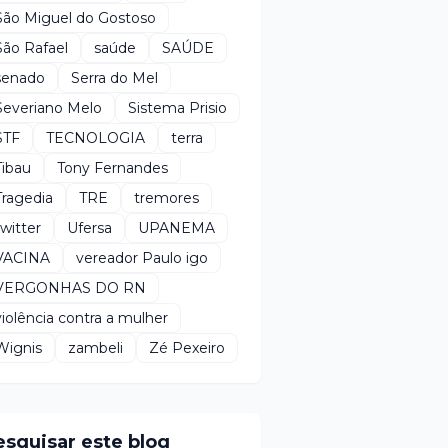
São Miguel do Gostoso
São Rafael
saúde
SAÚDE
senado
Serra do Mel
Severiano Melo
Sistema Prisio
STF
TECNOLOGIA
terra
Tibau
Tony Fernandes
Tragedia
TRE
tremores
twitter
Ufersa
UPANEMA
VACINA
vereador Paulo igo
VERGONHAS DO RN
violência contra a mulher
Wignis
zambeli
Zé Pexeiro
esquisar este blog