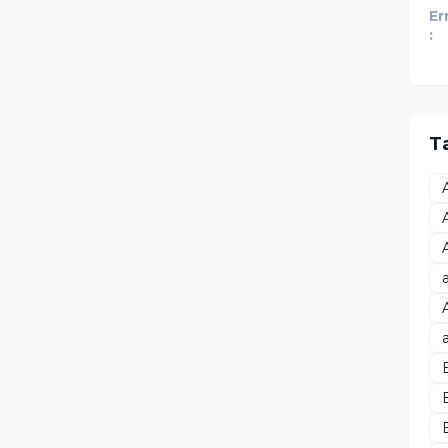
Er
:
T
B