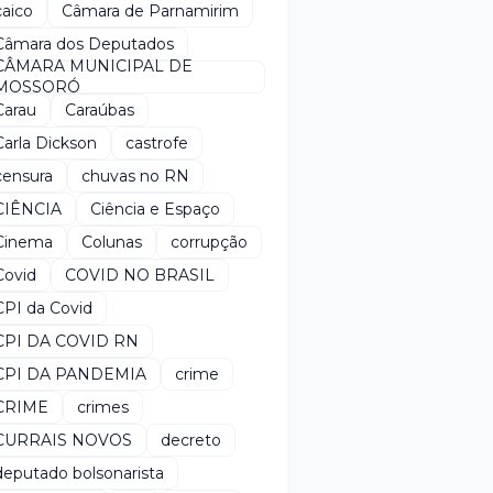
caico
Câmara de Parnamirim
Câmara dos Deputados
CÂMARA MUNICIPAL DE
MOSSORÓ
Carau
Caraúbas
Carla Dickson
castrofe
censura
chuvas no RN
CIÊNCIA
Ciência e Espaço
Cinema
Colunas
corrupção
Covid
COVID NO BRASIL
CPI da Covid
CPI DA COVID RN
CPI DA PANDEMIA
crime
CRIME
crimes
CURRAIS NOVOS
decreto
deputado bolsonarista