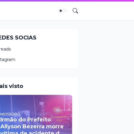
EDES SOCIAS
reads
stagram
ais visto
MOSSORÓ
Irmão do Prefeito
Allyson Bezerra morre
vítima de acidente de