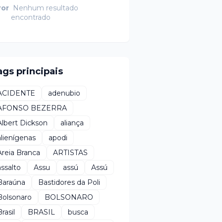
ror
Nenhum resultado
encontrado
ags principais
ACIDENTE
adenubio
AFONSO BEZERRA
Albert Dickson
aliança
alienígenas
apodi
Areia Branca
ARTISTAS
assalto
Assu
assú
Assú
Baraúna
Bastidores da Poli
Bolsonaro
BOLSONARO
rasil
BRASIL
busca