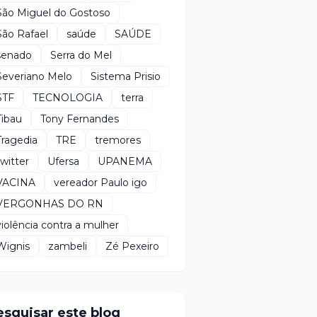
São Miguel do Gostoso
São Rafael
saúde
SAÚDE
senado
Serra do Mel
Severiano Melo
Sistema Prisio
STF
TECNOLOGIA
terra
Tibau
Tony Fernandes
Tragedia
TRE
tremores
twitter
Ufersa
UPANEMA
VACINA
vereador Paulo igo
VERGONHAS DO RN
violência contra a mulher
Wignis
zambeli
Zé Pexeiro
esquisar este blog