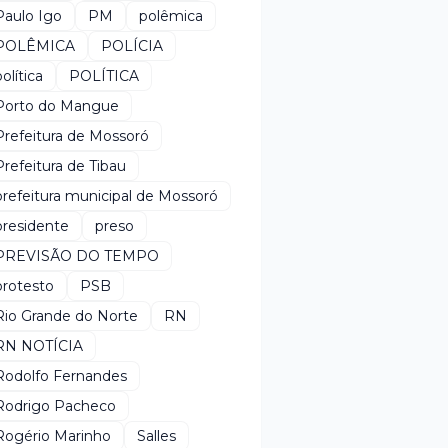
Paulo Igo
PM
polêmica
POLÊMICA
POLÍCIA
política
POLÍTICA
Porto do Mangue
Prefeitura de Mossoró
Prefeitura de Tibau
prefeitura municipal de Mossoró
presidente
preso
PREVISÃO DO TEMPO
protesto
PSB
Rio Grande do Norte
RN
RN NOTÍCIA
Rodolfo Fernandes
Rodrigo Pacheco
Rogério Marinho
Salles