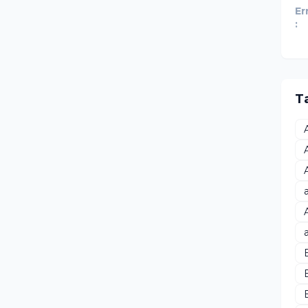
Er
:
T
B