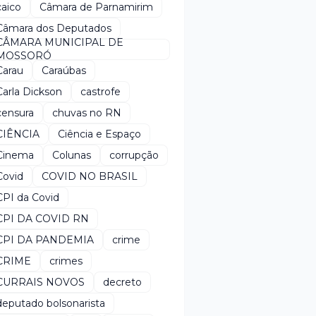
caico
Câmara de Parnamirim
Câmara dos Deputados
CÂMARA MUNICIPAL DE
MOSSORÓ
Carau
Caraúbas
Carla Dickson
castrofe
censura
chuvas no RN
CIÊNCIA
Ciência e Espaço
Cinema
Colunas
corrupção
Covid
COVID NO BRASIL
CPI da Covid
CPI DA COVID RN
CPI DA PANDEMIA
crime
CRIME
crimes
CURRAIS NOVOS
decreto
deputado bolsonarista