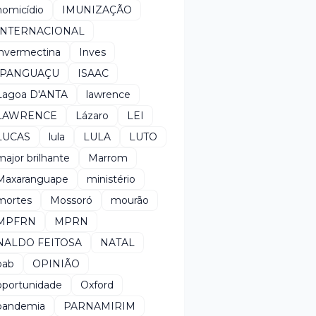
homicídio
IMUNIZAÇÃO
INTERNACIONAL
invermectina
Inves
IPANGUAÇU
ISAAC
Lagoa D'ANTA
lawrence
LAWRENCE
Lázaro
LEI
LUCAS
lula
LULA
LUTO
major brilhante
Marrom
Maxaranguape
ministério
mortes
Mossoró
mourão
MPFRN
MPRN
NALDO FEITOSA
NATAL
oab
OPINIÃO
oportunidade
Oxford
pandemia
PARNAMIRIM