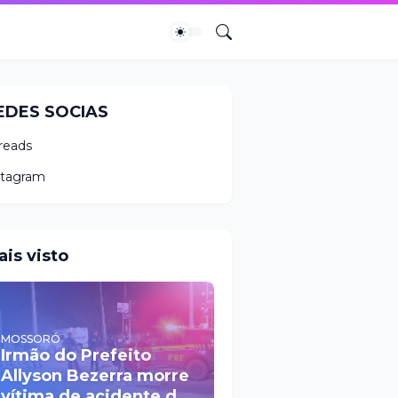
EDES SOCIAS
reads
stagram
ais visto
MOSSORÓ
Irmão do Prefeito
Allyson Bezerra morre
vítima de acidente de