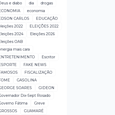
Deus e diabo
dia
drogas
ECONOMIA
economia
EDSON CARLOS
EDUCAÇÃO
eleições 2022
ELEIÇÕES 2022
Eleições 2024
Eleições 2026
Eleições OAB
energia mais cara
ENTRETENIMENTO
Escritor
ESPORTE
FAKE NEWS
FAMOSOS
FISCALIZAÇÃO
FOME
GASOLINA
GEORGE SOARES
GIDEON
Governador Dix-Sept Rosado
Governo Fátima
Greve
GROSSOS
GUAMARÉ