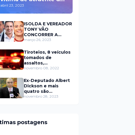
trânsito durante a
abril 23, 2023
madrugada na BR 110
em Mossoró
ISOLDA E VEREADOR
TONY VÃO
CONCORRER A
PREFEITURA DE
março 26, 2023
MOSSORÓ EM 2024
Tiroteios, 8 veículos
tomados de
assaltos,
ARRASTÕES em
novembro 08, 2022
residências, homem
encontrado morto
Ex-Deputado Albert
Dickson e mais
quatro são
condenados por
novembro 28, 2023
crimes na Câmara de
Natal
ltimas postagens