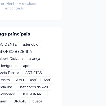
ror
Nenhum resultado
encontrado
ags principais
ACIDENTE
adenubio
AFONSO BEZERRA
Albert Dickson
aliança
alienígenas
apodi
Areia Branca
ARTISTAS
assalto
Assu
assú
Assú
Baraúna
Bastidores da Poli
Bolsonaro
BOLSONARO
rasil
BRASIL
busca