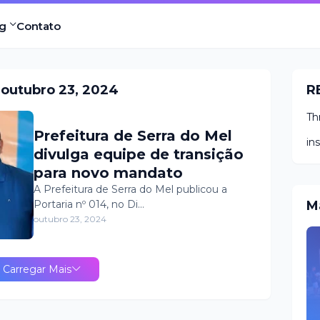
g
Contato
outubro 23, 2024
R
Th
Prefeitura de Serra do Mel
in
divulga equipe de transição
para novo mandato
A Prefeitura de Serra do Mel publicou a
Portaria nº 014, no Di…
M
outubro 23, 2024
Carregar Mais