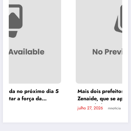
5
Mais dois prefeitos anunciam apoio a
Zenaide, que se aproxima de 110 gestores
ao seu lado
julho 27, 2026
rnnoticia