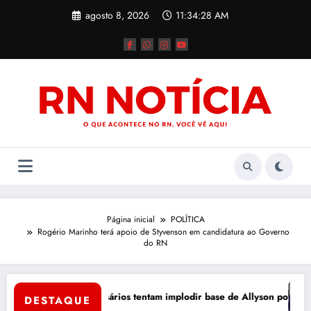
Pular
agosto 8, 2026
11:34:29 AM
para
o
conteúdo
Página inicial
POLÍTICA
Rogério Marinho terá apoio de Styvenson em candidatura ao Governo
do RN
 Mossoró
Térci
go bruto: adversários tentam implodir base de Allyson por dentro
DESTAQUE