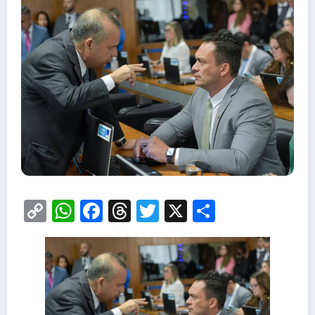
Copy
WhatsApp
Facebook
Threads
Twitter
X
Share
Link