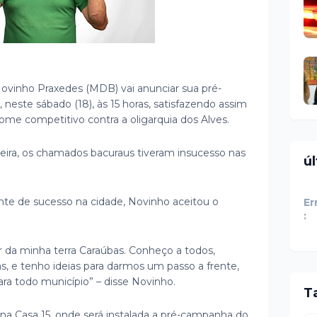
Novinho Praxedes (MDB) vai anunciar sua pré-
 neste sábado (18), às 15 horas, satisfazendo assim
ome competitivo contra a oligarquia dos Alves.
ira, os chamados bacuraus tiveram insucesso nas
ú
nte de sucesso na cidade, Novinho aceitou o
Er
:
 da minha terra Caraúbas. Conheço a todos,
, e tenho ideias para darmos um passo a frente,
a todo município” – disse Novinho.
T
na Casa 15, onde será instalada a pré-campanha do