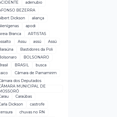
ACIDENTE
adenubio
AFONSO BEZERRA
Albert Dickson
aliança
alienígenas
apodi
Areia Branca
ARTISTAS
assalto
Assu
assú
Assú
Baraúna
Bastidores da Poli
Bolsonaro
BOLSONARO
rasil
BRASIL
busca
caico
Câmara de Parnamirim
Câmara dos Deputados
CÂMARA MUNICIPAL DE
MOSSORÓ
Carau
Caraúbas
Carla Dickson
castrofe
censura
chuvas no RN