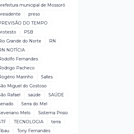
prefeitura municipal de Mossoró
presidente
preso
PREVISÃO DO TEMPO
protesto
PSB
Rio Grande do Norte
RN
RN NOTÍCIA
Rodolfo Fernandes
Rodrigo Pacheco
Rogério Marinho
Salles
São Miguel do Gostoso
São Rafael
saúde
SAÚDE
senado
Serra do Mel
Severiano Melo
Sistema Prisio
STF
TECNOLOGIA
terra
Tibau
Tony Fernandes