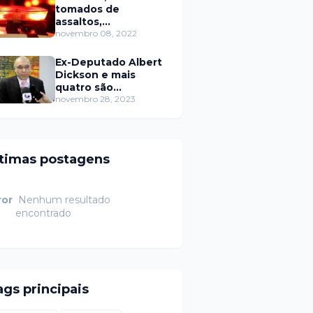
tomados de
assaltos,
ARRASTÕES em
novembro 08, 2022
residências, homem
encontrado morto
Ex-Deputado Albert
Dickson e mais
quatro são
condenados por
novembro 28, 2023
crimes na Câmara de
Natal
ltimas postagens
ror
Nenhum resultado
encontrado
ags principais