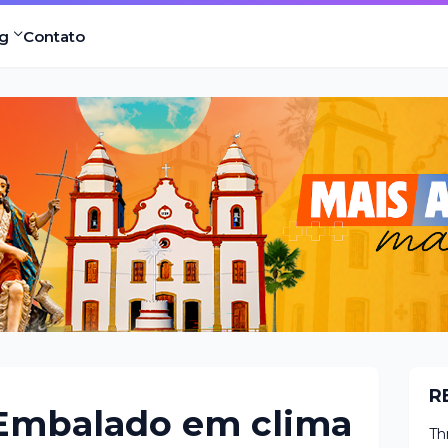
g
Contato
R
Embalado em clima
Th