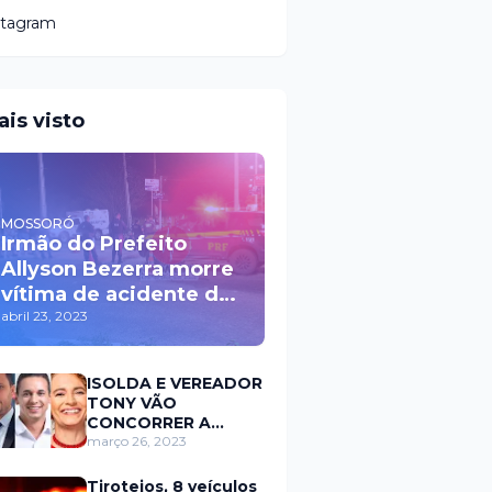
stagram
ais visto
MOSSORÓ
Irmão do Prefeito
Allyson Bezerra morre
vítima de acidente de
trânsito durante a
abril 23, 2023
madrugada na BR 110
em Mossoró
ISOLDA E VEREADOR
TONY VÃO
CONCORRER A
PREFEITURA DE
março 26, 2023
MOSSORÓ EM 2024
Tiroteios, 8 veículos