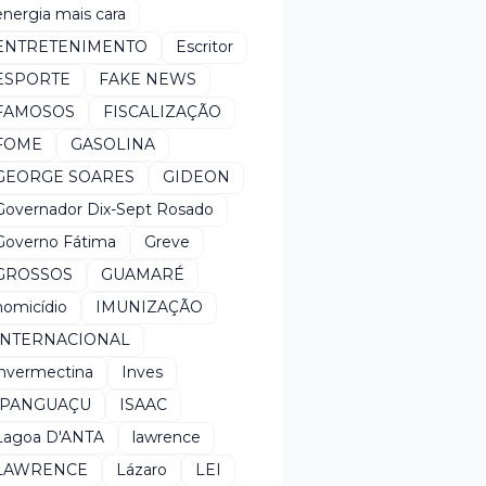
energia mais cara
ENTRETENIMENTO
Escritor
ESPORTE
FAKE NEWS
FAMOSOS
FISCALIZAÇÃO
FOME
GASOLINA
GEORGE SOARES
GIDEON
Governador Dix-Sept Rosado
Governo Fátima
Greve
GROSSOS
GUAMARÉ
homicídio
IMUNIZAÇÃO
INTERNACIONAL
invermectina
Inves
IPANGUAÇU
ISAAC
Lagoa D'ANTA
lawrence
LAWRENCE
Lázaro
LEI