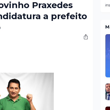
Novinho Praxedes
in
ndidatura a prefeito
o
M