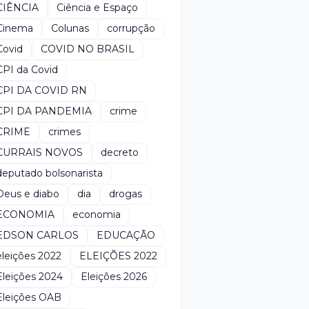
CIÊNCIA
Ciência e Espaço
Cinema
Colunas
corrupção
Covid
COVID NO BRASIL
CPI da Covid
CPI DA COVID RN
CPI DA PANDEMIA
crime
CRIME
crimes
CURRAIS NOVOS
decreto
deputado bolsonarista
Deus e diabo
dia
drogas
ECONOMIA
economia
EDSON CARLOS
EDUCAÇÃO
eleições 2022
ELEIÇÕES 2022
Eleições 2024
Eleições 2026
Eleições OAB