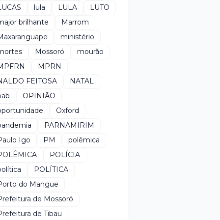
LUCAS
lula
LULA
LUTO
major brilhante
Marrom
Maxaranguape
ministério
mortes
Mossoró
mourão
MPFRN
MPRN
NALDO FEITOSA
NATAL
oab
OPINIÃO
oportunidade
Oxford
pandemia
PARNAMIRIM
Paulo Igo
PM
polêmica
POLÊMICA
POLÍCIA
política
POLÍTICA
Porto do Mangue
Prefeitura de Mossoró
Prefeitura de Tibau