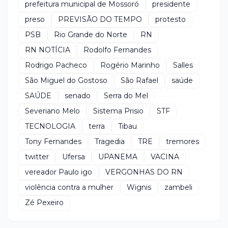
prefeitura municipal de Mossoró
presidente
preso
PREVISÃO DO TEMPO
protesto
PSB
Rio Grande do Norte
RN
RN NOTÍCIA
Rodolfo Fernandes
Rodrigo Pacheco
Rogério Marinho
Salles
São Miguel do Gostoso
São Rafael
saúde
SAÚDE
senado
Serra do Mel
Severiano Melo
Sistema Prisio
STF
TECNOLOGIA
terra
Tibau
Tony Fernandes
Tragedia
TRE
tremores
twitter
Ufersa
UPANEMA
VACINA
vereador Paulo igo
VERGONHAS DO RN
violência contra a mulher
Wignis
zambeli
Zé Pexeiro