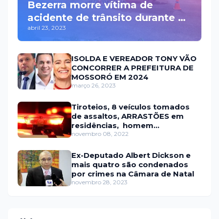
Bezerra morre vítima de
acidente de trânsito durante a
abril 23, 2023
madrugada na BR 110 em
Mossoró
ISOLDA E VEREADOR TONY VÃO
CONCORRER A PREFEITURA DE
MOSSORÓ EM 2024
março 26, 2023
Tiroteios, 8 veículos tomados
de assaltos, ARRASTÕES em
residências, homem
encontrado morto
novembro 08, 2022
Ex-Deputado Albert Dickson e
mais quatro são condenados
por crimes na Câmara de Natal
novembro 28, 2023