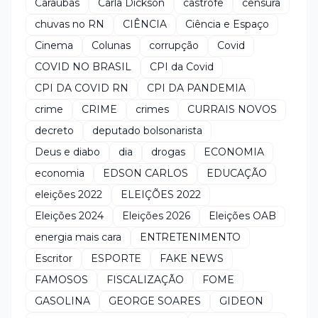
Caraúbas
Carla Dickson
castrofe
censura
chuvas no RN
CIÊNCIA
Ciência e Espaço
Cinema
Colunas
corrupção
Covid
COVID NO BRASIL
CPI da Covid
CPI DA COVID RN
CPI DA PANDEMIA
crime
CRIME
crimes
CURRAIS NOVOS
decreto
deputado bolsonarista
Deus e diabo
dia
drogas
ECONOMIA
economia
EDSON CARLOS
EDUCAÇÃO
eleições 2022
ELEIÇÕES 2022
Eleições 2024
Eleições 2026
Eleições OAB
energia mais cara
ENTRETENIMENTO
Escritor
ESPORTE
FAKE NEWS
FAMOSOS
FISCALIZAÇÃO
FOME
GASOLINA
GEORGE SOARES
GIDEON