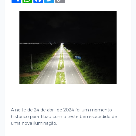
h
h
a
w
o
a
a
c
i
p
r
t
e
t
y
e
s
b
t
L
A
o
e
i
p
o
r
n
p
k
k
A noite de 24 de abril de 2024 foi um momento
histórico para Tibau com o teste bem-sucedido de
uma nova iluminação.