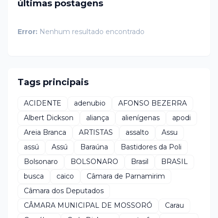
últimas postagens
Error:
Nenhum resultado encontrado
Tags principais
ACIDENTE
adenubio
AFONSO BEZERRA
Albert Dickson
aliança
alienígenas
apodi
Areia Branca
ARTISTAS
assalto
Assu
assú
Assú
Baraúna
Bastidores da Poli
Bolsonaro
BOLSONARO
Brasil
BRASIL
busca
caico
Câmara de Parnamirim
Câmara dos Deputados
CÂMARA MUNICIPAL DE MOSSORÓ
Carau