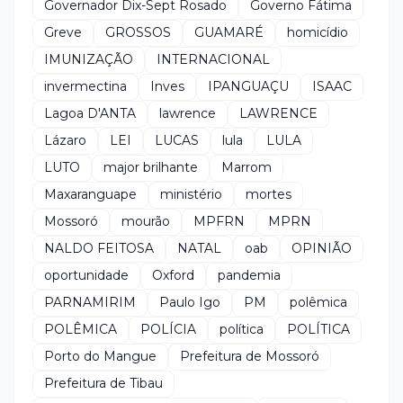
Governador Dix-Sept Rosado
Governo Fátima
Greve
GROSSOS
GUAMARÉ
homicídio
IMUNIZAÇÃO
INTERNACIONAL
invermectina
Inves
IPANGUAÇU
ISAAC
Lagoa D'ANTA
lawrence
LAWRENCE
Lázaro
LEI
LUCAS
lula
LULA
LUTO
major brilhante
Marrom
Maxaranguape
ministério
mortes
Mossoró
mourão
MPFRN
MPRN
NALDO FEITOSA
NATAL
oab
OPINIÃO
oportunidade
Oxford
pandemia
PARNAMIRIM
Paulo Igo
PM
polêmica
POLÊMICA
POLÍCIA
política
POLÍTICA
Porto do Mangue
Prefeitura de Mossoró
Prefeitura de Tibau