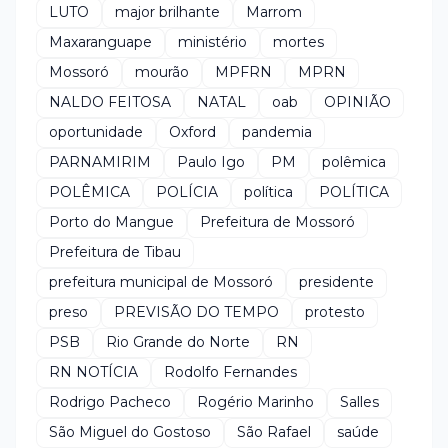
LUTO
major brilhante
Marrom
Maxaranguape
ministério
mortes
Mossoró
mourão
MPFRN
MPRN
NALDO FEITOSA
NATAL
oab
OPINIÃO
oportunidade
Oxford
pandemia
PARNAMIRIM
Paulo Igo
PM
polêmica
POLÊMICA
POLÍCIA
política
POLÍTICA
Porto do Mangue
Prefeitura de Mossoró
Prefeitura de Tibau
prefeitura municipal de Mossoró
presidente
preso
PREVISÃO DO TEMPO
protesto
PSB
Rio Grande do Norte
RN
RN NOTÍCIA
Rodolfo Fernandes
Rodrigo Pacheco
Rogério Marinho
Salles
São Miguel do Gostoso
São Rafael
saúde