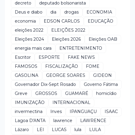
decreto
deputado bolsonarista
Deus e diabo
dia
drogas
ECONOMIA
economia
EDSON CARLOS
EDUCAÇÃO
eleições 2022
ELEIÇÕES 2022
Eleições 2024
Eleições 2026
Eleições OAB
energia mais cara
ENTRETENIMENTO
Escritor
ESPORTE
FAKE NEWS
FAMOSOS
FISCALIZAÇÃO
FOME
GASOLINA
GEORGE SOARES
GIDEON
Governador Dix-Sept Rosado
Governo Fátima
Greve
GROSSOS
GUAMARÉ
homicídio
IMUNIZAÇÃO
INTERNACIONAL
invermectina
Inves
IPANGUAÇU
ISAAC
Lagoa D'ANTA
lawrence
LAWRENCE
Lázaro
LEI
LUCAS
lula
LULA