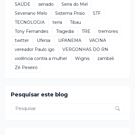
SAÚDE
senado
Serra do Mel
Severiano Melo
Sistema Prisio
STF
TECNOLOGIA
terra
Tibau
Tony Fernandes
Tragedia
TRE
tremores
twitter
Ufersa
UPANEMA
VACINA
vereador Paulo igo
VERGONHAS DO RN
violência contra a mulher
Wignis
zambeli
Zé Pexeiro
Pesquisar este blog