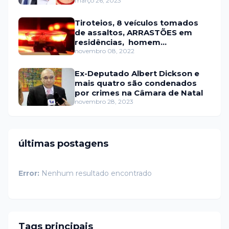
março 26, 2023
Tiroteios, 8 veículos tomados
de assaltos, ARRASTÕES em
residências, homem
encontrado morto
novembro 08, 2022
Ex-Deputado Albert Dickson e
mais quatro são condenados
por crimes na Câmara de Natal
novembro 28, 2023
últimas postagens
Error:
Nenhum resultado encontrado
Tags principais