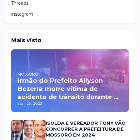
Threads
instagram
Mais visto
MOSSORÓ
Irmão do Prefeito Allyson
Bezerra morre vítima de
acidente de trânsito durante a
abril 23, 2023
madrugada na BR 110 em
Mossoró
ISOLDA E VEREADOR TONY VÃO
CONCORRER A PREFEITURA DE
MOSSORÓ EM 2024