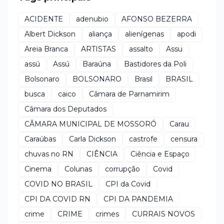
ACIDENTE
adenubio
AFONSO BEZERRA
Albert Dickson
aliança
alienígenas
apodi
Areia Branca
ARTISTAS
assalto
Assu
assú
Assú
Baraúna
Bastidores da Poli
Bolsonaro
BOLSONARO
Brasil
BRASIL
busca
caico
Câmara de Parnamirim
Câmara dos Deputados
CÂMARA MUNICIPAL DE MOSSORÓ
Carau
Caraúbas
Carla Dickson
castrofe
censura
chuvas no RN
CIÊNCIA
Ciência e Espaço
Cinema
Colunas
corrupção
Covid
COVID NO BRASIL
CPI da Covid
CPI DA COVID RN
CPI DA PANDEMIA
crime
CRIME
crimes
CURRAIS NOVOS