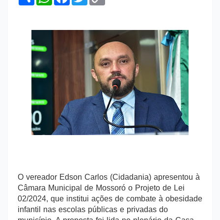
h
h
a
w
o
a
a
c
i
p
r
t
e
t
y
e
s
b
t
L
A
o
e
i
p
o
r
n
p
k
k
O vereador Edson Carlos (Cidadania) apresentou à
Câmara Municipal de Mossoró o Projeto de Lei
02/2024, que institui ações de combate à obesidade
infantil nas escolas públicas e privadas do