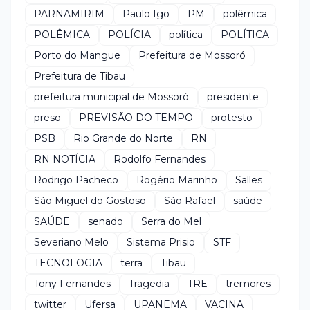
PARNAMIRIM
Paulo Igo
PM
polêmica
POLÊMICA
POLÍCIA
política
POLÍTICA
Porto do Mangue
Prefeitura de Mossoró
Prefeitura de Tibau
prefeitura municipal de Mossoró
presidente
preso
PREVISÃO DO TEMPO
protesto
PSB
Rio Grande do Norte
RN
RN NOTÍCIA
Rodolfo Fernandes
Rodrigo Pacheco
Rogério Marinho
Salles
São Miguel do Gostoso
São Rafael
saúde
SAÚDE
senado
Serra do Mel
Severiano Melo
Sistema Prisio
STF
TECNOLOGIA
terra
Tibau
Tony Fernandes
Tragedia
TRE
tremores
twitter
Ufersa
UPANEMA
VACINA