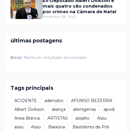
Ex-Deputado Albert Dickson e
mais quatro são condenados
por crimes na Câmara de Natal
novembro 28, 2023
últimas postagens
Error:
Nenhum resultado encontrado
Tags principais
ACIDENTE
adenubio
AFONSO BEZERRA
Albert Dickson
aliança
alienígenas
apodi
Areia Branca
ARTISTAS
assalto
Assu
assú
Assú
Baraúna
Bastidores da Poli