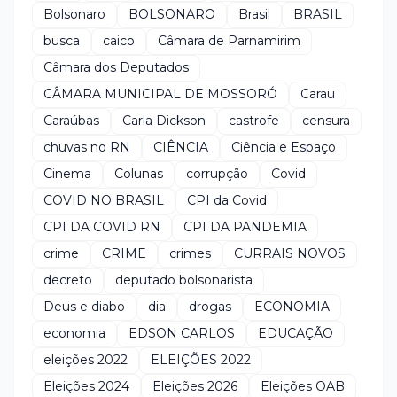
Bolsonaro
BOLSONARO
Brasil
BRASIL
busca
caico
Câmara de Parnamirim
Câmara dos Deputados
CÂMARA MUNICIPAL DE MOSSORÓ
Carau
Caraúbas
Carla Dickson
castrofe
censura
chuvas no RN
CIÊNCIA
Ciência e Espaço
Cinema
Colunas
corrupção
Covid
COVID NO BRASIL
CPI da Covid
CPI DA COVID RN
CPI DA PANDEMIA
crime
CRIME
crimes
CURRAIS NOVOS
decreto
deputado bolsonarista
Deus e diabo
dia
drogas
ECONOMIA
economia
EDSON CARLOS
EDUCAÇÃO
eleições 2022
ELEIÇÕES 2022
Eleições 2024
Eleições 2026
Eleições OAB