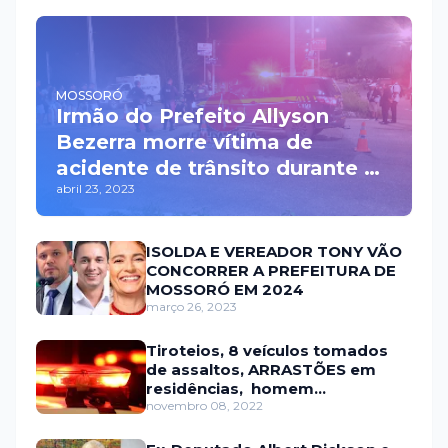
MOSSORÓ
Irmão do Prefeito Allyson
Bezerra morre vítima de
acidente de trânsito durante a
abril 23, 2023
madrugada na BR 110 em
Mossoró
ISOLDA E VEREADOR TONY VÃO
CONCORRER A PREFEITURA DE
MOSSORÓ EM 2024
março 26, 2023
Tiroteios, 8 veículos tomados
de assaltos, ARRASTÕES em
residências, homem
encontrado morto
novembro 08, 2022