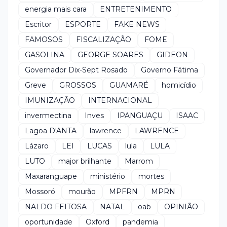
energia mais cara
ENTRETENIMENTO
Escritor
ESPORTE
FAKE NEWS
FAMOSOS
FISCALIZAÇÃO
FOME
GASOLINA
GEORGE SOARES
GIDEON
Governador Dix-Sept Rosado
Governo Fátima
Greve
GROSSOS
GUAMARÉ
homicídio
IMUNIZAÇÃO
INTERNACIONAL
invermectina
Inves
IPANGUAÇU
ISAAC
Lagoa D'ANTA
lawrence
LAWRENCE
Lázaro
LEI
LUCAS
lula
LULA
LUTO
major brilhante
Marrom
Maxaranguape
ministério
mortes
Mossoró
mourão
MPFRN
MPRN
NALDO FEITOSA
NATAL
oab
OPINIÃO
oportunidade
Oxford
pandemia