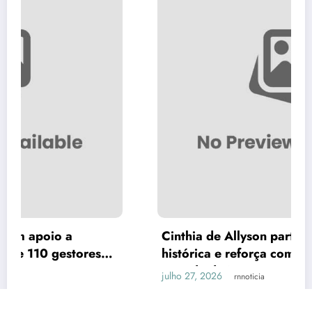
Cinthia de Allyson participa de convenção
es
histórica e reforça compromisso com o Ri
Grande do Norte
julho 27, 2026
rnnoticia