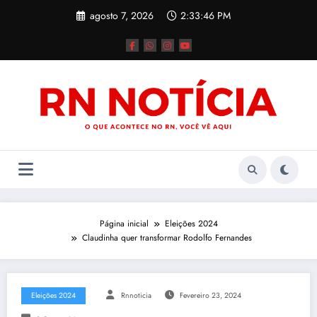
Pular
agosto 7, 2026
2:33:47 PM
para
o
conteúdo
Página inicial
Eleições 2024
Claudinha quer transformar Rodolfo Fernandes
Eleições 2024
Rnnoticia
Fevereiro 23, 2024