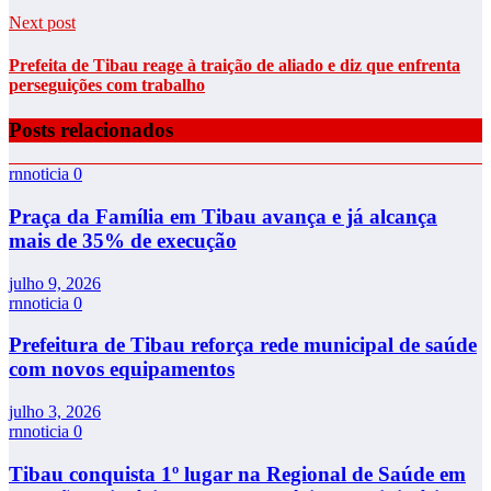
Next post
Prefeita de Tibau reage à traição de aliado e diz que enfrenta
perseguições com trabalho
Posts relacionados
rnnoticia
0
Praça da Família em Tibau avança e já alcança
mais de 35% de execução
julho 9, 2026
rnnoticia
0
Prefeitura de Tibau reforça rede municipal de saúde
com novos equipamentos
julho 3, 2026
rnnoticia
0
Tibau conquista 1º lugar na Regional de Saúde em