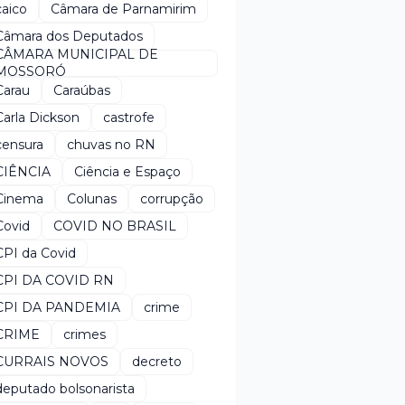
caico
Câmara de Parnamirim
Câmara dos Deputados
CÂMARA MUNICIPAL DE
MOSSORÓ
Carau
Caraúbas
Carla Dickson
castrofe
censura
chuvas no RN
CIÊNCIA
Ciência e Espaço
Cinema
Colunas
corrupção
Covid
COVID NO BRASIL
CPI da Covid
CPI DA COVID RN
CPI DA PANDEMIA
crime
CRIME
crimes
CURRAIS NOVOS
decreto
deputado bolsonarista