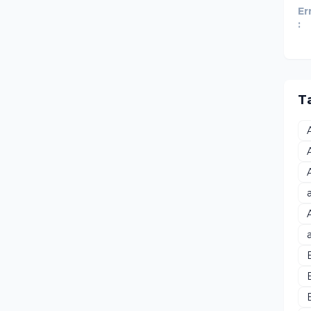
Er
:
T
B