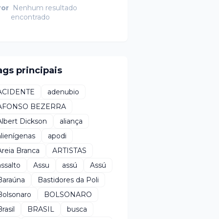
ror
Nenhum resultado
encontrado
ags principais
ACIDENTE
adenubio
AFONSO BEZERRA
Albert Dickson
aliança
alienígenas
apodi
Areia Branca
ARTISTAS
assalto
Assu
assú
Assú
Baraúna
Bastidores da Poli
Bolsonaro
BOLSONARO
rasil
BRASIL
busca