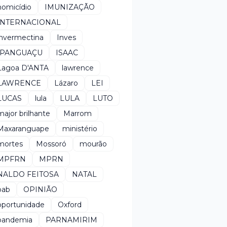
homicídio
IMUNIZAÇÃO
INTERNACIONAL
invermectina
Inves
IPANGUAÇU
ISAAC
Lagoa D'ANTA
lawrence
LAWRENCE
Lázaro
LEI
LUCAS
lula
LULA
LUTO
major brilhante
Marrom
Maxaranguape
ministério
mortes
Mossoró
mourão
MPFRN
MPRN
NALDO FEITOSA
NATAL
oab
OPINIÃO
oportunidade
Oxford
pandemia
PARNAMIRIM