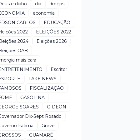
Deus e diabo
dia
drogas
ECONOMIA
economia
EDSON CARLOS
EDUCAÇÃO
eleições 2022
ELEIÇÕES 2022
Eleições 2024
Eleições 2026
Eleições OAB
energia mais cara
ENTRETENIMENTO
Escritor
ESPORTE
FAKE NEWS
FAMOSOS
FISCALIZAÇÃO
FOME
GASOLINA
GEORGE SOARES
GIDEON
Governador Dix-Sept Rosado
Governo Fátima
Greve
GROSSOS
GUAMARÉ