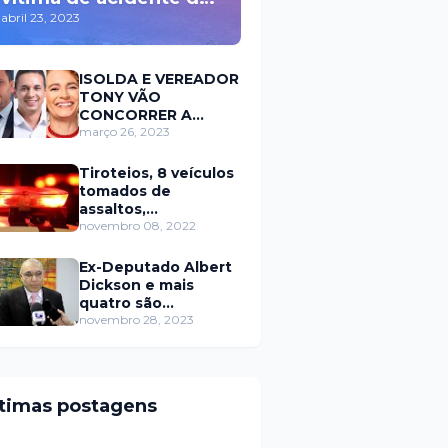
trânsito durante a
abril 23, 2023
madrugada na BR 110
em Mossoró
ISOLDA E VEREADOR
TONY VÃO
CONCORRER A
PREFEITURA DE
março 26, 2023
MOSSORÓ EM 2024
Tiroteios, 8 veículos
tomados de
assaltos,
ARRASTÕES em
novembro 08, 2022
residências, homem
encontrado morto
Ex-Deputado Albert
Dickson e mais
quatro são
condenados por
novembro 28, 2023
crimes na Câmara de
Natal
ltimas postagens