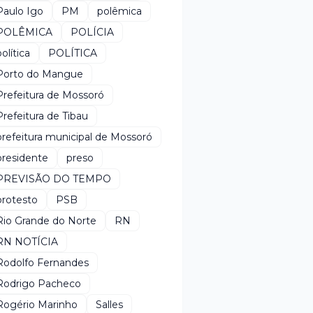
Paulo Igo
PM
polêmica
POLÊMICA
POLÍCIA
política
POLÍTICA
Porto do Mangue
Prefeitura de Mossoró
Prefeitura de Tibau
prefeitura municipal de Mossoró
presidente
preso
PREVISÃO DO TEMPO
protesto
PSB
Rio Grande do Norte
RN
RN NOTÍCIA
Rodolfo Fernandes
Rodrigo Pacheco
Rogério Marinho
Salles