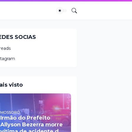
EDES SOCIAS
reads
stagram
ais visto
MOSSORÓ
Irmão do Prefeito
Allyson Bezerra morre
vítima de acidente de