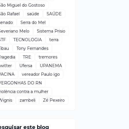
São Miguel do Gostoso
São Rafael
saúde
SAÚDE
senado
Serra do Mel
Severiano Melo
Sistema Prisio
STF
TECNOLOGIA
terra
Tibau
Tony Fernandes
Tragedia
TRE
tremores
twitter
Ufersa
UPANEMA
VACINA
vereador Paulo igo
VERGONHAS DO RN
violência contra a mulher
Wignis
zambeli
Zé Pexeiro
esquisar este blog