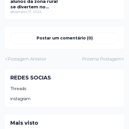
alunos da zona rural
se divertem no
“Estação Natal” pelo
dezembro 17, 2024
3º ano consecutivo
Postar um comentário (0)
Postagem Anterior
Próxima Postagem
REDES SOCIAS
Threads
instagram
Mais visto