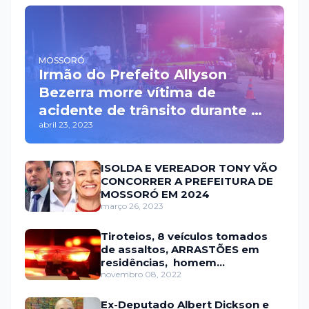
MOSSORÓ
Irmão do Prefeito Allyson
Bezerra morre vítima de
acidente de trânsito durante a
abril 23, 2023
madrugada na BR 110 em
Mossoró
ISOLDA E VEREADOR TONY VÃO
CONCORRER A PREFEITURA DE
MOSSORÓ EM 2024
março 26, 2023
Tiroteios, 8 veículos tomados
de assaltos, ARRASTÕES em
residências, homem
encontrado morto
novembro 08, 2022
Ex-Deputado Albert Dickson e