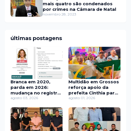
mais quatro são condenados
por crimes na Câmara de Natal
novembro 28, 2023
últimas postagens
Branca em 2020,
Multidão em Grossos
parda em 2026:
reforça apoio da
mudança no registro
prefeita Cinthia para
de Larissa Rosado
agosto 03, 2026
Zenaide, autora de
agosto 01, 2026
chama atenção
quase R$ 2 milhões
em investimentos no
município