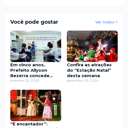
Você pode gostar
Ver todos
Em cinco anos,
Confira as atrações
Prefeito Allyson
do “Estação Natal”
Bezerra concede
desta semana
mais de 37% de
fevereiro 25, 2026
dezembro 25, 2024
reajuste aos
professores com
pagamentos em dia
“É encantador”: