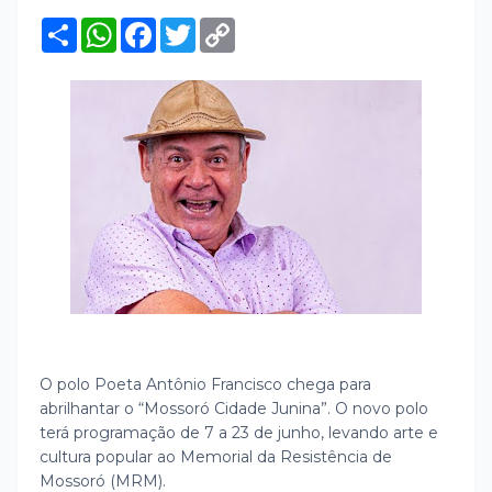
S
W
F
T
C
h
h
a
w
o
a
a
c
i
p
r
t
e
t
y
e
s
b
t
L
A
o
e
i
p
o
r
n
p
k
k
O polo Poeta Antônio Francisco chega para
abrilhantar o “Mossoró Cidade Junina”. O novo polo
terá programação de 7 a 23 de junho, levando arte e
cultura popular ao Memorial da Resistência de
Mossoró (MRM).