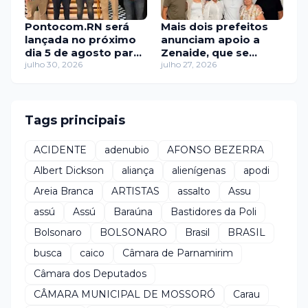
Pontocom.RN será
Mais dois prefeitos
lançada no próximo
anunciam apoio a
dia 5 de agosto para
Zenaide, que se
representar a força
julho 30, 2026
aproxima de 110
julho 27, 2026
da comunicação
gestores ao seu lado
digital potiguar
Tags principais
ACIDENTE
adenubio
AFONSO BEZERRA
Albert Dickson
aliança
alienígenas
apodi
Areia Branca
ARTISTAS
assalto
Assu
assú
Assú
Baraúna
Bastidores da Poli
Bolsonaro
BOLSONARO
Brasil
BRASIL
busca
caico
Câmara de Parnamirim
Câmara dos Deputados
CÂMARA MUNICIPAL DE MOSSORÓ
Carau