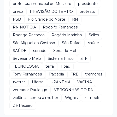
prefeitura municipal de Mossoró
presidente
preso
PREVISÃO DO TEMPO
protesto
PSB
Rio Grande do Norte
RN
RN NOTÍCIA
Rodolfo Fernandes
Rodrigo Pacheco
Rogério Marinho
Salles
São Miguel do Gostoso
São Rafael
saúde
SAÚDE
senado
Serra do Mel
Severiano Melo
Sistema Prisio
STF
TECNOLOGIA
terra
Tibau
Tony Fernandes
Tragedia
TRE
tremores
twitter
Ufersa
UPANEMA
VACINA
vereador Paulo igo
VERGONHAS DO RN
violência contra a mulher
Wignis
zambeli
Zé Pexeiro