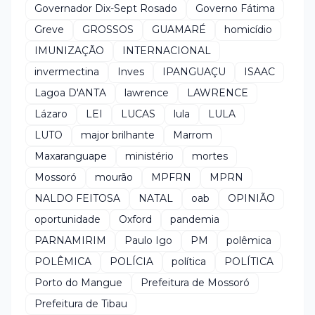
Governador Dix-Sept Rosado
Governo Fátima
Greve
GROSSOS
GUAMARÉ
homicídio
IMUNIZAÇÃO
INTERNACIONAL
invermectina
Inves
IPANGUAÇU
ISAAC
Lagoa D'ANTA
lawrence
LAWRENCE
Lázaro
LEI
LUCAS
lula
LULA
LUTO
major brilhante
Marrom
Maxaranguape
ministério
mortes
Mossoró
mourão
MPFRN
MPRN
NALDO FEITOSA
NATAL
oab
OPINIÃO
oportunidade
Oxford
pandemia
PARNAMIRIM
Paulo Igo
PM
polêmica
POLÊMICA
POLÍCIA
política
POLÍTICA
Porto do Mangue
Prefeitura de Mossoró
Prefeitura de Tibau