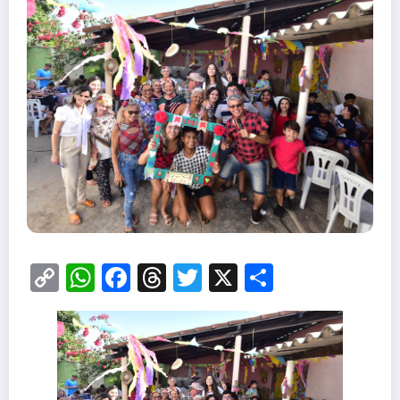
Copy
WhatsApp
Facebook
Threads
Twitter
X
Share
Link