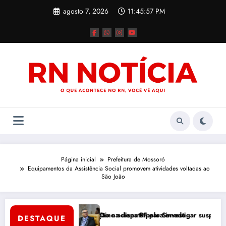
Pular
agosto 7, 2026
11:45:57 PM
para
o
conteúdo
Página inicial
Prefeitura de Mossoró
Equipamentos da Assistência Social promovem atividades voltadas ao
São João
uar e chamam atenção na disputa pelo Senado
Dino aciona PF para investigar suspeitas de fraud
DESTAQUE