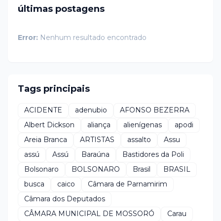
últimas postagens
Error:
Nenhum resultado encontrado
Tags principais
ACIDENTE
adenubio
AFONSO BEZERRA
Albert Dickson
aliança
alienígenas
apodi
Areia Branca
ARTISTAS
assalto
Assu
assú
Assú
Baraúna
Bastidores da Poli
Bolsonaro
BOLSONARO
Brasil
BRASIL
busca
caico
Câmara de Parnamirim
Câmara dos Deputados
CÂMARA MUNICIPAL DE MOSSORÓ
Carau