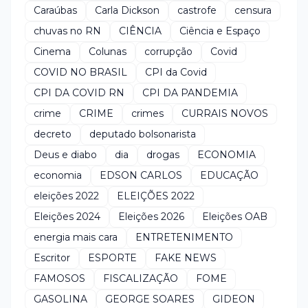
Caraúbas
Carla Dickson
castrofe
censura
chuvas no RN
CIÊNCIA
Ciência e Espaço
Cinema
Colunas
corrupção
Covid
COVID NO BRASIL
CPI da Covid
CPI DA COVID RN
CPI DA PANDEMIA
crime
CRIME
crimes
CURRAIS NOVOS
decreto
deputado bolsonarista
Deus e diabo
dia
drogas
ECONOMIA
economia
EDSON CARLOS
EDUCAÇÃO
eleições 2022
ELEIÇÕES 2022
Eleições 2024
Eleições 2026
Eleições OAB
energia mais cara
ENTRETENIMENTO
Escritor
ESPORTE
FAKE NEWS
FAMOSOS
FISCALIZAÇÃO
FOME
GASOLINA
GEORGE SOARES
GIDEON