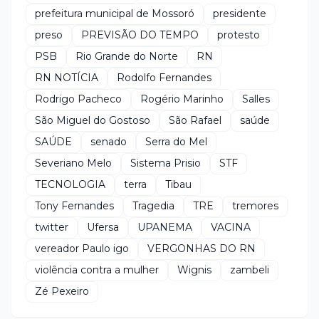
prefeitura municipal de Mossoró
presidente
preso
PREVISÃO DO TEMPO
protesto
PSB
Rio Grande do Norte
RN
RN NOTÍCIA
Rodolfo Fernandes
Rodrigo Pacheco
Rogério Marinho
Salles
São Miguel do Gostoso
São Rafael
saúde
SAÚDE
senado
Serra do Mel
Severiano Melo
Sistema Prisio
STF
TECNOLOGIA
terra
Tibau
Tony Fernandes
Tragedia
TRE
tremores
twitter
Ufersa
UPANEMA
VACINA
vereador Paulo igo
VERGONHAS DO RN
violência contra a mulher
Wignis
zambeli
Zé Pexeiro