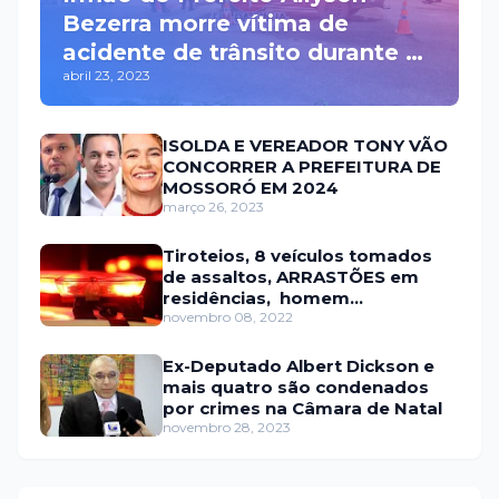
Bezerra morre vítima de
acidente de trânsito durante a
abril 23, 2023
madrugada na BR 110 em
Mossoró
ISOLDA E VEREADOR TONY VÃO
CONCORRER A PREFEITURA DE
MOSSORÓ EM 2024
março 26, 2023
Tiroteios, 8 veículos tomados
de assaltos, ARRASTÕES em
residências, homem
encontrado morto
novembro 08, 2022
Ex-Deputado Albert Dickson e
mais quatro são condenados
por crimes na Câmara de Natal
novembro 28, 2023