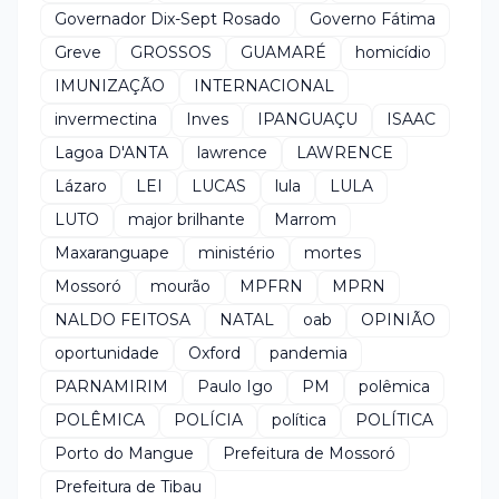
Governador Dix-Sept Rosado
Governo Fátima
Greve
GROSSOS
GUAMARÉ
homicídio
IMUNIZAÇÃO
INTERNACIONAL
invermectina
Inves
IPANGUAÇU
ISAAC
Lagoa D'ANTA
lawrence
LAWRENCE
Lázaro
LEI
LUCAS
lula
LULA
LUTO
major brilhante
Marrom
Maxaranguape
ministério
mortes
Mossoró
mourão
MPFRN
MPRN
NALDO FEITOSA
NATAL
oab
OPINIÃO
oportunidade
Oxford
pandemia
PARNAMIRIM
Paulo Igo
PM
polêmica
POLÊMICA
POLÍCIA
política
POLÍTICA
Porto do Mangue
Prefeitura de Mossoró
Prefeitura de Tibau