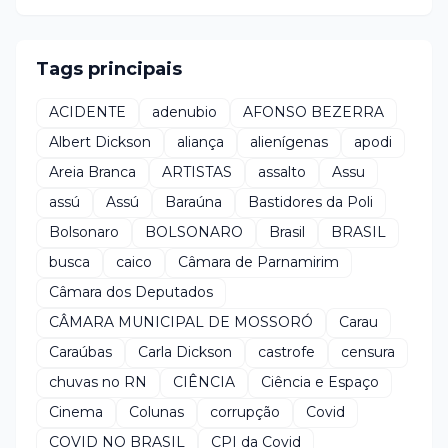
Tags principais
ACIDENTE
adenubio
AFONSO BEZERRA
Albert Dickson
aliança
alienígenas
apodi
Areia Branca
ARTISTAS
assalto
Assu
assú
Assú
Baraúna
Bastidores da Poli
Bolsonaro
BOLSONARO
Brasil
BRASIL
busca
caico
Câmara de Parnamirim
Câmara dos Deputados
CÂMARA MUNICIPAL DE MOSSORÓ
Carau
Caraúbas
Carla Dickson
castrofe
censura
chuvas no RN
CIÊNCIA
Ciência e Espaço
Cinema
Colunas
corrupção
Covid
COVID NO BRASIL
CPI da Covid