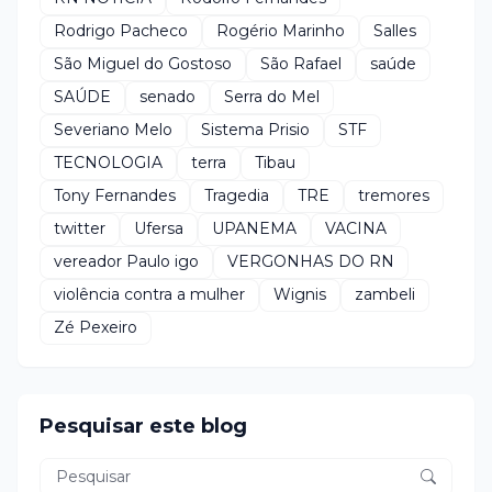
Rodrigo Pacheco
Rogério Marinho
Salles
São Miguel do Gostoso
São Rafael
saúde
SAÚDE
senado
Serra do Mel
Severiano Melo
Sistema Prisio
STF
TECNOLOGIA
terra
Tibau
Tony Fernandes
Tragedia
TRE
tremores
twitter
Ufersa
UPANEMA
VACINA
vereador Paulo igo
VERGONHAS DO RN
violência contra a mulher
Wignis
zambeli
Zé Pexeiro
Pesquisar este blog