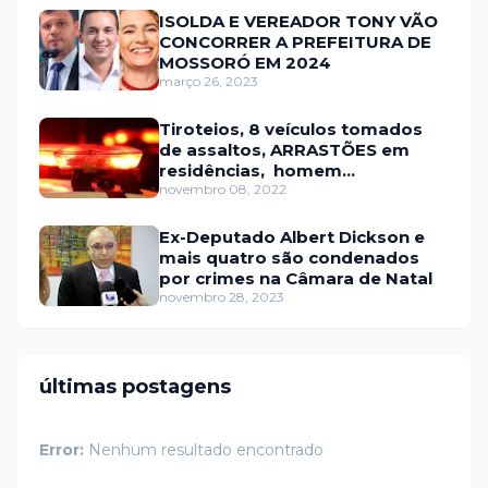
ISOLDA E VEREADOR TONY VÃO
CONCORRER A PREFEITURA DE
MOSSORÓ EM 2024
março 26, 2023
Tiroteios, 8 veículos tomados
de assaltos, ARRASTÕES em
residências, homem
encontrado morto
novembro 08, 2022
Ex-Deputado Albert Dickson e
mais quatro são condenados
por crimes na Câmara de Natal
novembro 28, 2023
últimas postagens
Error:
Nenhum resultado encontrado