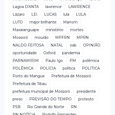
Lagoa D'ANTA
lawrence
LAWRENCE
Lázaro
LEI
LUCAS
lula
LULA
LUTO
major brilhante
Marrom
Maxaranguape
ministério
mortes
Mossoró
mourão
MPFRN
MPRN
NALDO FEITOSA
NATAL
oab
OPINIÃO
oportunidade
Oxford
pandemia
PARNAMIRIM
Paulo Igo
PM
polêmica
POLÊMICA
POLÍCIA
política
POLÍTICA
Porto do Mangue
Prefeitura de Mossoró
Prefeitura de Tibau
prefeitura municipal de Mossoró
presidente
preso
PREVISÃO DO TEMPO
protesto
PSB
Rio Grande do Norte
RN
RN NOTÍCIA
Rodolfo Fernandes