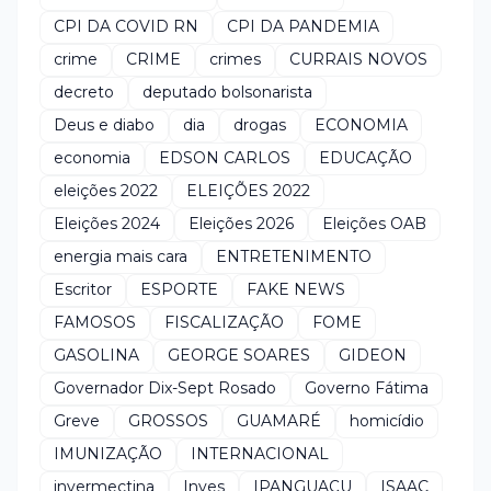
CPI DA COVID RN
CPI DA PANDEMIA
crime
CRIME
crimes
CURRAIS NOVOS
decreto
deputado bolsonarista
Deus e diabo
dia
drogas
ECONOMIA
economia
EDSON CARLOS
EDUCAÇÃO
eleições 2022
ELEIÇÕES 2022
Eleições 2024
Eleições 2026
Eleições OAB
energia mais cara
ENTRETENIMENTO
Escritor
ESPORTE
FAKE NEWS
FAMOSOS
FISCALIZAÇÃO
FOME
GASOLINA
GEORGE SOARES
GIDEON
Governador Dix-Sept Rosado
Governo Fátima
Greve
GROSSOS
GUAMARÉ
homicídio
IMUNIZAÇÃO
INTERNACIONAL
invermectina
Inves
IPANGUAÇU
ISAAC