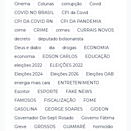
Cinema
Colunas
corrupção
Covid
COVID NO BRASIL
CPI da Covid
CPI DA COVID RN
CPI DA PANDEMIA
crime
CRIME
crimes
CURRAIS NOVOS
decreto
deputado bolsonarista
Deus e diabo
dia
drogas
ECONOMIA
economia
EDSON CARLOS
EDUCAÇÃO
eleições 2022
ELEIÇÕES 2022
Eleições 2024
Eleições 2026
Eleições OAB
energia mais cara
ENTRETENIMENTO
Escritor
ESPORTE
FAKE NEWS
FAMOSOS
FISCALIZAÇÃO
FOME
GASOLINA
GEORGE SOARES
GIDEON
Governador Dix-Sept Rosado
Governo Fátima
Greve
GROSSOS
GUAMARÉ
homicídio