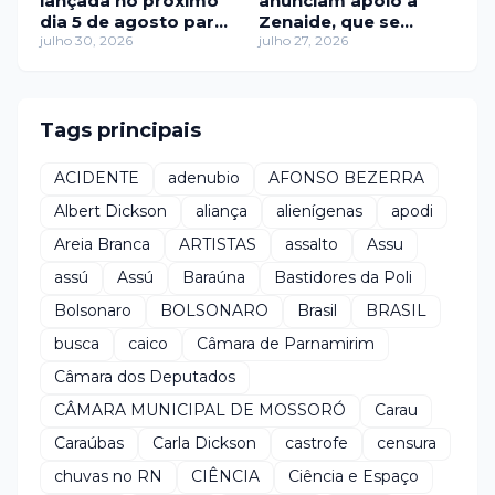
lançada no próximo
anunciam apoio a
dia 5 de agosto para
Zenaide, que se
representar a força
julho 30, 2026
aproxima de 110
julho 27, 2026
da comunicação
gestores ao seu lado
digital potiguar
Tags principais
ACIDENTE
adenubio
AFONSO BEZERRA
Albert Dickson
aliança
alienígenas
apodi
Areia Branca
ARTISTAS
assalto
Assu
assú
Assú
Baraúna
Bastidores da Poli
Bolsonaro
BOLSONARO
Brasil
BRASIL
busca
caico
Câmara de Parnamirim
Câmara dos Deputados
CÂMARA MUNICIPAL DE MOSSORÓ
Carau
Caraúbas
Carla Dickson
castrofe
censura
chuvas no RN
CIÊNCIA
Ciência e Espaço