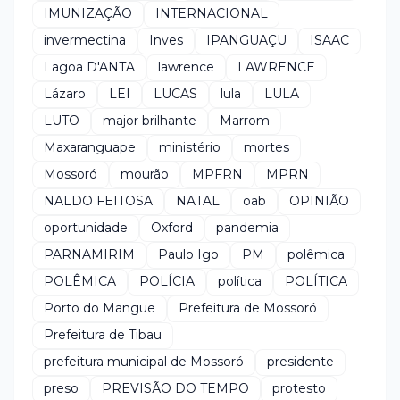
IMUNIZAÇÃO
INTERNACIONAL
invermectina
Inves
IPANGUAÇU
ISAAC
Lagoa D'ANTA
lawrence
LAWRENCE
Lázaro
LEI
LUCAS
lula
LULA
LUTO
major brilhante
Marrom
Maxaranguape
ministério
mortes
Mossoró
mourão
MPFRN
MPRN
NALDO FEITOSA
NATAL
oab
OPINIÃO
oportunidade
Oxford
pandemia
PARNAMIRIM
Paulo Igo
PM
polêmica
POLÊMICA
POLÍCIA
política
POLÍTICA
Porto do Mangue
Prefeitura de Mossoró
Prefeitura de Tibau
prefeitura municipal de Mossoró
presidente
preso
PREVISÃO DO TEMPO
protesto