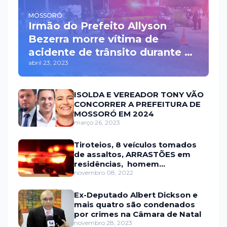
MOSSORÓ
Irmão do Prefeito Allyson
Bezerra morre vítima de
acidente de trânsito durante a
abril 23, 2023
madrugada na BR 110 em
Mossoró
ISOLDA E VEREADOR TONY VÃO
CONCORRER A PREFEITURA DE
MOSSORÓ EM 2024
março 26, 2023
Tiroteios, 8 veículos tomados
de assaltos, ARRASTÕES em
residências, homem
encontrado morto
novembro 08, 2022
Ex-Deputado Albert Dickson e
mais quatro são condenados
por crimes na Câmara de Natal
novembro 28, 2023