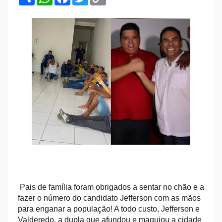
h
h
a
w
o
a
a
c
i
p
r
t
e
t
y
e
s
b
t
L
A
o
e
i
p
o
r
n
p
k
k
Pais de família foram obrigados a sentar no chão e a
fazer o número do candidato Jefferson com as mãos
para enganar a população! A todo custo, Jefferson e
Valderedo, a dupla que afundou e maquiou a cidade