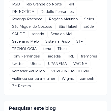
PSB
Rio Grande do Norte
RN
RN NOTÍCIA
Rodolfo Fernandes
Rodrigo Pacheco
Rogério Marinho
Salles
São Miguel do Gostoso
São Rafael
saúde
SAÚDE
senado
Serra do Mel
Severiano Melo
Sistema Prisio
STF
TECNOLOGIA
terra
Tibau
Tony Fernandes
Tragedia
TRE
tremores
twitter
Ufersa
UPANEMA
VACINA
vereador Paulo igo
VERGONHAS DO RN
violência contra a mulher
Wignis
zambeli
Zé Pexeiro
Pesquisar este blog