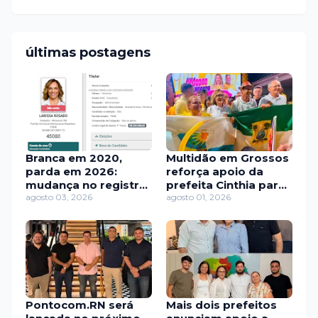
últimas postagens
Branca em 2020,
Multidão em Grossos
parda em 2026:
reforça apoio da
mudança no registro
prefeita Cinthia para
de Larissa Rosado
agosto 03, 2026
Zenaide, autora de
agosto 01, 2026
chama atenção
quase R$ 2 milhões
em investimentos no
município
Pontocom.RN será
Mais dois prefeitos