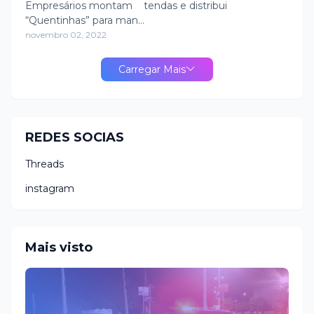
Mossoró
Empresários montam tendas e distribui
“Quentinhas” para man…
novembro 02, 2022
Carregar Mais
REDES SOCIAS
Threads
instagram
Mais visto