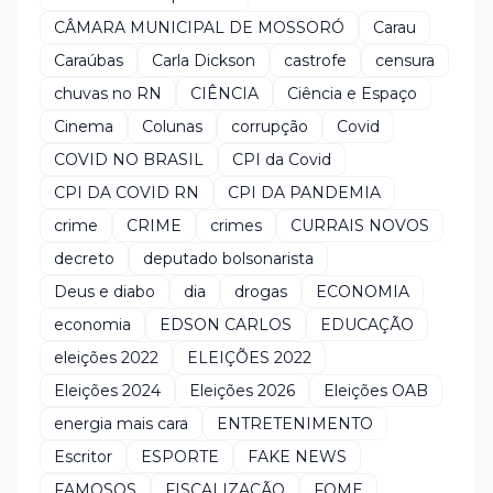
CÂMARA MUNICIPAL DE MOSSORÓ
Carau
Caraúbas
Carla Dickson
castrofe
censura
chuvas no RN
CIÊNCIA
Ciência e Espaço
Cinema
Colunas
corrupção
Covid
COVID NO BRASIL
CPI da Covid
CPI DA COVID RN
CPI DA PANDEMIA
crime
CRIME
crimes
CURRAIS NOVOS
decreto
deputado bolsonarista
Deus e diabo
dia
drogas
ECONOMIA
economia
EDSON CARLOS
EDUCAÇÃO
eleições 2022
ELEIÇÕES 2022
Eleições 2024
Eleições 2026
Eleições OAB
energia mais cara
ENTRETENIMENTO
Escritor
ESPORTE
FAKE NEWS
FAMOSOS
FISCALIZAÇÃO
FOME