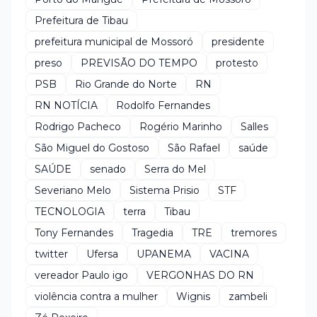
Prefeitura de Tibau
prefeitura municipal de Mossoró
presidente
preso
PREVISÃO DO TEMPO
protesto
PSB
Rio Grande do Norte
RN
RN NOTÍCIA
Rodolfo Fernandes
Rodrigo Pacheco
Rogério Marinho
Salles
São Miguel do Gostoso
São Rafael
saúde
SAÚDE
senado
Serra do Mel
Severiano Melo
Sistema Prisio
STF
TECNOLOGIA
terra
Tibau
Tony Fernandes
Tragedia
TRE
tremores
twitter
Ufersa
UPANEMA
VACINA
vereador Paulo igo
VERGONHAS DO RN
violência contra a mulher
Wignis
zambeli