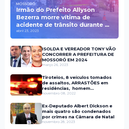
MOSSORÓ
Irmão do Prefeito Allyson
Bezerra morre vítima de
acidente de trânsito durante a
abril 23, 2023
madrugada na BR 110 em
Mossoró
ISOLDA E VEREADOR TONY VÃO
CONCORRER A PREFEITURA DE
MOSSORÓ EM 2024
março 26, 2023
Tiroteios, 8 veículos tomados
de assaltos, ARRASTÕES em
residências, homem
encontrado morto
novembro 08, 2022
Ex-Deputado Albert Dickson e
mais quatro são condenados
por crimes na Câmara de Natal
novembro 28, 2023