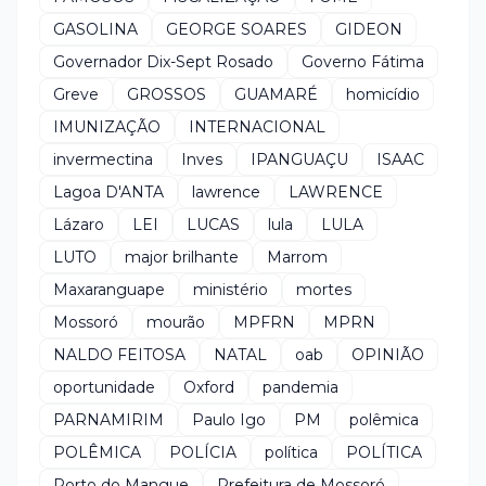
GASOLINA
GEORGE SOARES
GIDEON
Governador Dix-Sept Rosado
Governo Fátima
Greve
GROSSOS
GUAMARÉ
homicídio
IMUNIZAÇÃO
INTERNACIONAL
invermectina
Inves
IPANGUAÇU
ISAAC
Lagoa D'ANTA
lawrence
LAWRENCE
Lázaro
LEI
LUCAS
lula
LULA
LUTO
major brilhante
Marrom
Maxaranguape
ministério
mortes
Mossoró
mourão
MPFRN
MPRN
NALDO FEITOSA
NATAL
oab
OPINIÃO
oportunidade
Oxford
pandemia
PARNAMIRIM
Paulo Igo
PM
polêmica
POLÊMICA
POLÍCIA
política
POLÍTICA
Porto do Mangue
Prefeitura de Mossoró