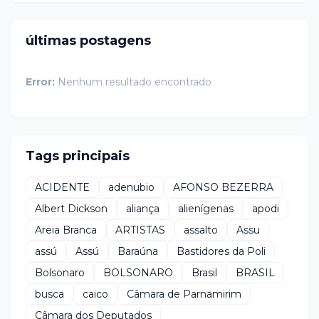
últimas postagens
Error:
Nenhum resultado encontrado
Tags principais
ACIDENTE
adenubio
AFONSO BEZERRA
Albert Dickson
aliança
alienígenas
apodi
Areia Branca
ARTISTAS
assalto
Assu
assú
Assú
Baraúna
Bastidores da Poli
Bolsonaro
BOLSONARO
Brasil
BRASIL
busca
caico
Câmara de Parnamirim
Câmara dos Deputados