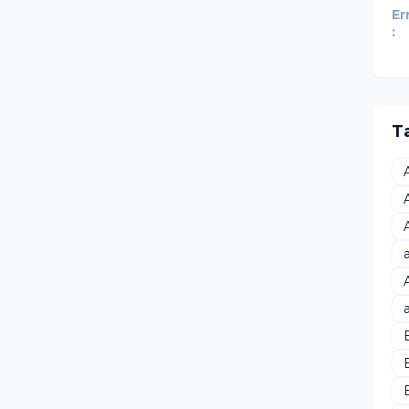
Er
:
T
B