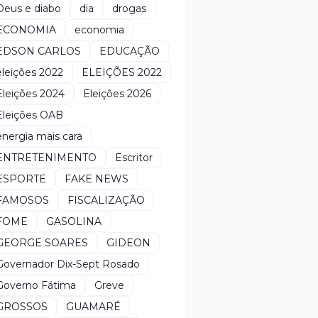
Deus e diabo
dia
drogas
ECONOMIA
economia
EDSON CARLOS
EDUCAÇÃO
eleições 2022
ELEIÇÕES 2022
Eleições 2024
Eleições 2026
Eleições OAB
energia mais cara
ENTRETENIMENTO
Escritor
ESPORTE
FAKE NEWS
FAMOSOS
FISCALIZAÇÃO
FOME
GASOLINA
GEORGE SOARES
GIDEON
Governador Dix-Sept Rosado
Governo Fátima
Greve
GROSSOS
GUAMARÉ