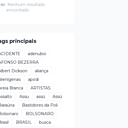
ror
Nenhum resultado
encontrado
ags principais
ACIDENTE
adenubio
AFONSO BEZERRA
Albert Dickson
aliança
alienígenas
apodi
Areia Branca
ARTISTAS
assalto
Assu
assú
Assú
Baraúna
Bastidores da Poli
Bolsonaro
BOLSONARO
rasil
BRASIL
busca