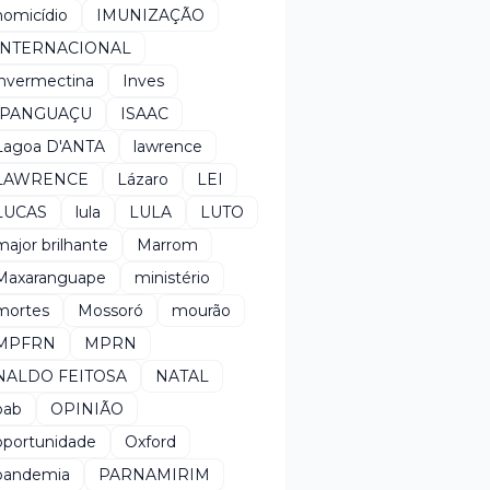
homicídio
IMUNIZAÇÃO
INTERNACIONAL
invermectina
Inves
IPANGUAÇU
ISAAC
Lagoa D'ANTA
lawrence
LAWRENCE
Lázaro
LEI
LUCAS
lula
LULA
LUTO
major brilhante
Marrom
Maxaranguape
ministério
mortes
Mossoró
mourão
MPFRN
MPRN
NALDO FEITOSA
NATAL
oab
OPINIÃO
oportunidade
Oxford
pandemia
PARNAMIRIM