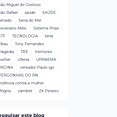
São Miguel do Gostoso
São Rafael
saúde
SAÚDE
senado
Serra do Mel
Severiano Melo
Sistema Prisio
STF
TECNOLOGIA
terra
Tibau
Tony Fernandes
Tragedia
TRE
tremores
twitter
Ufersa
UPANEMA
VACINA
vereador Paulo igo
VERGONHAS DO RN
violência contra a mulher
Wignis
zambeli
Zé Pexeiro
esquisar este blog