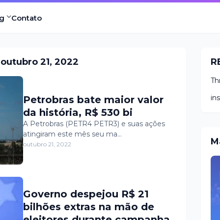
g
Contato
outubro 21, 2022
R
Th
in
Petrobras bate maior valor
da história, R$ 530 bi
A Petrobras (PETR4 PETR3) e suas ações
atingiram este mês seu ma…
M
outubro 21, 2022
Governo despejou R$ 21
bilhões extras na mão de
eleitores durante campanha