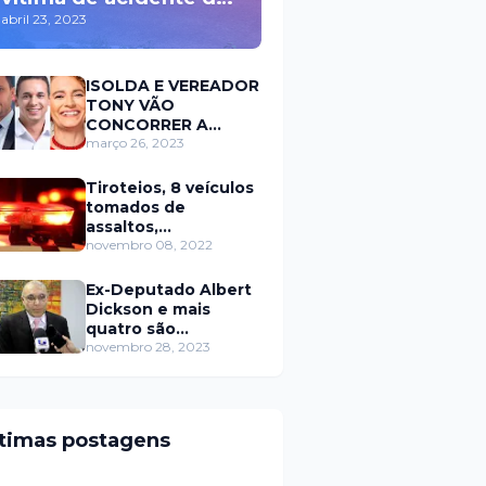
trânsito durante a
abril 23, 2023
madrugada na BR 110
em Mossoró
ISOLDA E VEREADOR
TONY VÃO
CONCORRER A
PREFEITURA DE
março 26, 2023
MOSSORÓ EM 2024
Tiroteios, 8 veículos
tomados de
assaltos,
ARRASTÕES em
novembro 08, 2022
residências, homem
encontrado morto
Ex-Deputado Albert
Dickson e mais
quatro são
condenados por
novembro 28, 2023
crimes na Câmara de
Natal
ltimas postagens