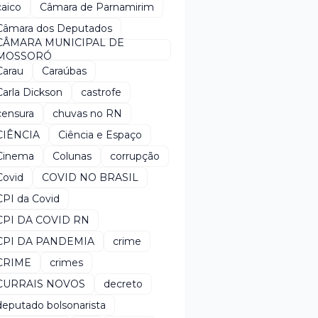
caico
Câmara de Parnamirim
Câmara dos Deputados
CÂMARA MUNICIPAL DE
MOSSORÓ
Carau
Caraúbas
Carla Dickson
castrofe
censura
chuvas no RN
CIÊNCIA
Ciência e Espaço
Cinema
Colunas
corrupção
Covid
COVID NO BRASIL
CPI da Covid
CPI DA COVID RN
CPI DA PANDEMIA
crime
CRIME
crimes
CURRAIS NOVOS
decreto
deputado bolsonarista