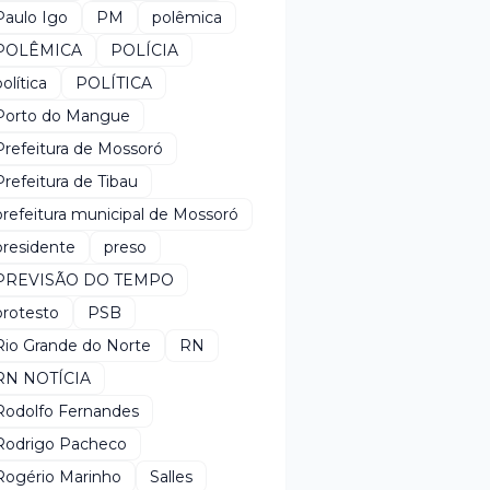
Paulo Igo
PM
polêmica
POLÊMICA
POLÍCIA
política
POLÍTICA
Porto do Mangue
Prefeitura de Mossoró
Prefeitura de Tibau
prefeitura municipal de Mossoró
presidente
preso
PREVISÃO DO TEMPO
protesto
PSB
Rio Grande do Norte
RN
RN NOTÍCIA
Rodolfo Fernandes
Rodrigo Pacheco
Rogério Marinho
Salles