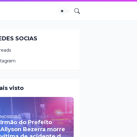
EDES SOCIAS
reads
stagram
ais visto
MOSSORÓ
Irmão do Prefeito
Allyson Bezerra morre
vítima de acidente de