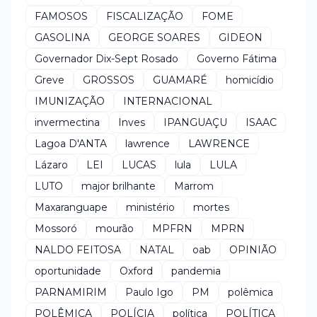
FAMOSOS
FISCALIZAÇÃO
FOME
GASOLINA
GEORGE SOARES
GIDEON
Governador Dix-Sept Rosado
Governo Fátima
Greve
GROSSOS
GUAMARÉ
homicídio
IMUNIZAÇÃO
INTERNACIONAL
invermectina
Inves
IPANGUAÇU
ISAAC
Lagoa D'ANTA
lawrence
LAWRENCE
Lázaro
LEI
LUCAS
lula
LULA
LUTO
major brilhante
Marrom
Maxaranguape
ministério
mortes
Mossoró
mourão
MPFRN
MPRN
NALDO FEITOSA
NATAL
oab
OPINIÃO
oportunidade
Oxford
pandemia
PARNAMIRIM
Paulo Igo
PM
polêmica
POLÊMICA
POLÍCIA
política
POLÍTICA