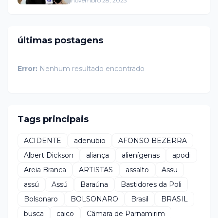
novembro 28, 2023
últimas postagens
Error:
Nenhum resultado encontrado
Tags principais
ACIDENTE
adenubio
AFONSO BEZERRA
Albert Dickson
aliança
alienígenas
apodi
Areia Branca
ARTISTAS
assalto
Assu
assú
Assú
Baraúna
Bastidores da Poli
Bolsonaro
BOLSONARO
Brasil
BRASIL
busca
caico
Câmara de Parnamirim