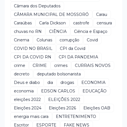
Câmara dos Deputados
CÂMARA MUNICIPAL DE MOSSORÓ
Carau
Caraúbas
Carla Dickson
castrofe
censura
chuvas no RN
CIÊNCIA
Ciência e Espaço
Cinema
Colunas
corrupção
Covid
COVID NO BRASIL
CPI da Covid
CPI DA COVID RN
CPI DA PANDEMIA
crime
CRIME
crimes
CURRAIS NOVOS
decreto
deputado bolsonarista
Deus e diabo
dia
drogas
ECONOMIA
economia
EDSON CARLOS
EDUCAÇÃO
eleições 2022
ELEIÇÕES 2022
Eleições 2024
Eleições 2026
Eleições OAB
energia mais cara
ENTRETENIMENTO
Escritor
ESPORTE
FAKE NEWS