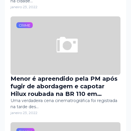
na cidade…
janeiro 23, 2022
CRIME
Menor é apreendido pela PM após
fugir de abordagem e capotar
Hilux roubada na BR 110 em
Mossoró
Uma verdadeira cena cinematrográfica foi registrada
na tarde des…
janeiro 23, 2022