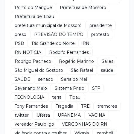
Porto do Mangue
Prefeitura de Mossoró
Prefeitura de Tibau
prefeitura municipal de Mossoró
presidente
preso
PREVISÃO DO TEMPO
protesto
PSB
Rio Grande do Norte
RN
RN NOTÍCIA
Rodolfo Fernandes
Rodrigo Pacheco
Rogério Marinho
Salles
São Miguel do Gostoso
São Rafael
saúde
SAÚDE
senado
Serra do Mel
Severiano Melo
Sistema Prisio
STF
TECNOLOGIA
terra
Tibau
Tony Fernandes
Tragedia
TRE
tremores
twitter
Ufersa
UPANEMA
VACINA
vereador Paulo igo
VERGONHAS DO RN
violência contra a mulher
Wignis
zambeli