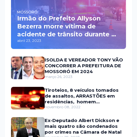
MOSSORÓ
Irmão do Prefeito Allyson
Bezerra morre vítima de
acidente de trânsito durante a
abril 23, 2023
madrugada na BR 110 em
Mossoró
ISOLDA E VEREADOR TONY VÃO
CONCORRER A PREFEITURA DE
MOSSORÓ EM 2024
março 26, 2023
Tiroteios, 8 veículos tomados
de assaltos, ARRASTÕES em
residências, homem
encontrado morto
novembro 08, 2022
Ex-Deputado Albert Dickson e
mais quatro são condenados
por crimes na Câmara de Natal