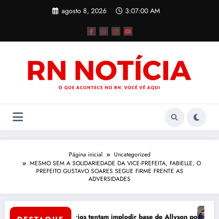
Pular
agosto 8, 2026
3:07:01 AM
para
o
conteúdo
Página inicial
Uncategorized
MESMO SEM A SOLIDARIEDADE DA VICE-PREFEITA, FABIELLE, O
PREFEITO GUSTAVO SOARES SEGUE FIRME FRENTE AS
ADVERSIDADES
 Mossoró
Térci
go bruto: adversários tentam implodir base de Allyson por dentro