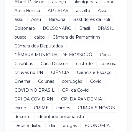
Albert Dickson
aliança
alienígenas
apodi
Areia Branca
ARTISTAS
assalto
Assu
assú
Assú
Baraúna
Bastidores da Poli
Bolsonaro
BOLSONARO
Brasil
BRASIL
busca
caico
Câmara de Parnamirim
Câmara dos Deputados
CÂMARA MUNICIPAL DE MOSSORÓ
Carau
Caraúbas
Carla Dickson
castrofe
censura
chuvas no RN
CIÊNCIA
Ciência e Espaço
Cinema
Colunas
corrupção
Covid
COVID NO BRASIL
CPI da Covid
CPI DA COVID RN
CPI DA PANDEMIA
crime
CRIME
crimes
CURRAIS NOVOS
decreto
deputado bolsonarista
Deus e diabo
dia
drogas
ECONOMIA