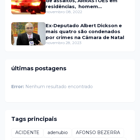
de assaltos, ARRASTÕES em
residências, homem
encontrado morto
novembro 08, 2022
Ex-Deputado Albert Dickson e
mais quatro são condenados
por crimes na Câmara de Natal
novembro 28, 2023
últimas postagens
Error:
Nenhum resultado encontrado
Tags principais
ACIDENTE
adenubio
AFONSO BEZERRA