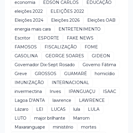
economia
EDSON CARLOS
EDUCAÇÃO
eleições 2022
ELEIÇÕES 2022
Eleições 2024
Eleições 2026
Eleições OAB
energia mais cara
ENTRETENIMENTO
Escritor
ESPORTE
FAKE NEWS
FAMOSOS
FISCALIZAÇÃO
FOME
GASOLINA
GEORGE SOARES
GIDEON
Governador Dix-Sept Rosado
Governo Fátima
Greve
GROSSOS
GUAMARÉ
homicídio
IMUNIZAÇÃO
INTERNACIONAL
invermectina
Inves
IPANGUAÇU
ISAAC
Lagoa D'ANTA
lawrence
LAWRENCE
Lázaro
LEI
LUCAS
lula
LULA
LUTO
major brilhante
Marrom
Maxaranguape
ministério
mortes