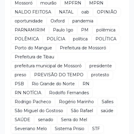
Mossoró
mourão
MPFRN
MPRN
NALDO FEITOSA
NATAL
oab
OPINIÃO
oportunidade
Oxford
pandemia
PARNAMIRIM
Paulo Igo
PM
polêmica
POLÊMICA
POLÍCIA
política
POLÍTICA
Porto do Mangue
Prefeitura de Mossoró
Prefeitura de Tibau
prefeitura municipal de Mossoró
presidente
preso
PREVISÃO DO TEMPO
protesto
PSB
Rio Grande do Norte
RN
RN NOTÍCIA
Rodolfo Fernandes
Rodrigo Pacheco
Rogério Marinho
Salles
São Miguel do Gostoso
São Rafael
saúde
SAÚDE
senado
Serra do Mel
Severiano Melo
Sistema Prisio
STF