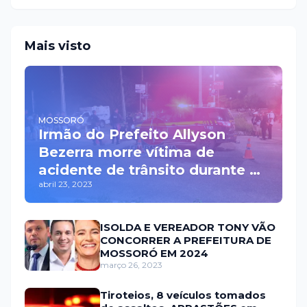
Mais visto
MOSSORÓ
Irmão do Prefeito Allyson
Bezerra morre vítima de
acidente de trânsito durante a
abril 23, 2023
madrugada na BR 110 em
Mossoró
ISOLDA E VEREADOR TONY VÃO
CONCORRER A PREFEITURA DE
MOSSORÓ EM 2024
março 26, 2023
Tiroteios, 8 veículos tomados