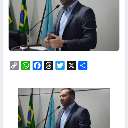
Copy
WhatsApp
Facebook
Threads
Twitter
X
Share
Link