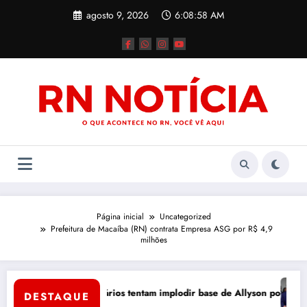
Pular
agosto 9, 2026
6:08:59 AM
para
o
conteúdo
Página inicial
Uncategorized
Prefeitura de Macaíba (RN) contrata Empresa ASG por R$ 4,9
milhões
e Mossoró
Térc
ogo bruto: adversários tentam implodir base de Allyson por dentro
DESTAQUE