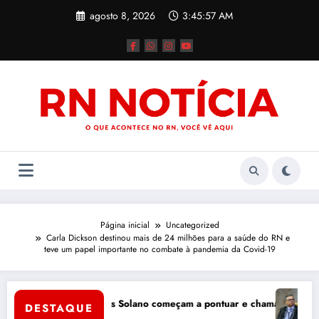
Pular
agosto 8, 2026
3:45:58 AM
para
o
conteúdo
Página inicial
Uncategorized
Carla Dickson destinou mais de 24 milhões para a saúde do RN e
teve um papel importante no combate à pandemia da Covid-19
o Tinôco e Marcos Solano começam a pontuar e chamam atenção na di
Dino acio
DESTAQUE