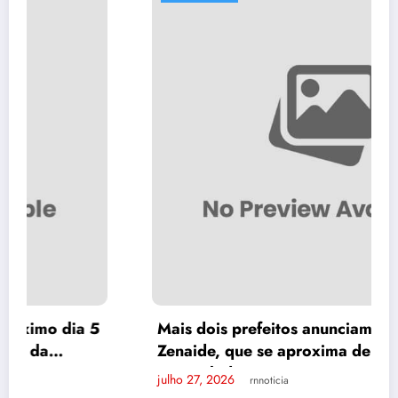
Mais dois prefeitos anunciam apoio a
Zenaide, que se aproxima de 110 gestores
ao seu lado
julho 27, 2026
rnnoticia