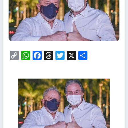
Copy
WhatsApp
Facebook
Threads
Twitter
X
Share
Link