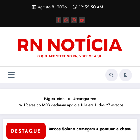
Pular
agosto 8, 2026
12:56:51 AM
para
o
conteúdo
Página inicial
Uncategorized
Líderes do MDB declaram apoio a Lula em 11 dos 27 estados
Tércio Tinôco e Marcos Solano começam a pontuar e chamam atenção n
Dino
DESTAQUE