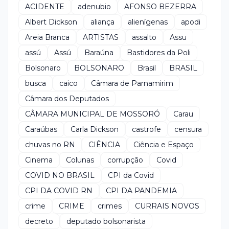
ACIDENTE
adenubio
AFONSO BEZERRA
Albert Dickson
aliança
alienígenas
apodi
Areia Branca
ARTISTAS
assalto
Assu
assú
Assú
Baraúna
Bastidores da Poli
Bolsonaro
BOLSONARO
Brasil
BRASIL
busca
caico
Câmara de Parnamirim
Câmara dos Deputados
CÂMARA MUNICIPAL DE MOSSORÓ
Carau
Caraúbas
Carla Dickson
castrofe
censura
chuvas no RN
CIÊNCIA
Ciência e Espaço
Cinema
Colunas
corrupção
Covid
COVID NO BRASIL
CPI da Covid
CPI DA COVID RN
CPI DA PANDEMIA
crime
CRIME
crimes
CURRAIS NOVOS
decreto
deputado bolsonarista