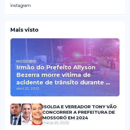
instagram
Mais visto
MOSSORÓ
Irmão do Prefeito Allyson
Bezerra morre vítima de
acidente de trânsito durante a
abril 23, 2023
madrugada na BR 110 em
Mossoró
ISOLDA E VEREADOR TONY VÃO
CONCORRER A PREFEITURA DE
MOSSORÓ EM 2024
março 26, 2023