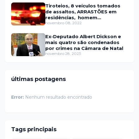
Tiroteios, 8 veículos tomados
de assaltos, ARRASTÕES em
residências, homem
encontrado morto
novembro 08, 2022
Ex-Deputado Albert Dickson e
mais quatro são condenados
por crimes na Câmara de Natal
novembro 28, 2023
últimas postagens
Error:
Nenhum resultado encontrado
Tags principais