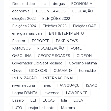
Deus e diabo
dia
drogas
ECONOMIA
economia
EDSON CARLOS
EDUCAÇÃO
eleições 2022
ELEIÇÕES 2022
Eleições 2024
Eleições 2026
Eleições OAB
energia mais cara
ENTRETENIMENTO
Escritor
ESPORTE
FAKE NEWS
FAMOSOS
FISCALIZAÇÃO
FOME
GASOLINA
GEORGE SOARES
GIDEON
Governador Dix-Sept Rosado
Governo Fátima
Greve
GROSSOS
GUAMARÉ
homicídio
IMUNIZAÇÃO
INTERNACIONAL
invermectina
Inves
IPANGUAÇU
ISAAC
Lagoa D'ANTA
lawrence
LAWRENCE
Lázaro
LEI
LUCAS
lula
LULA
LUTO
major brilhante
Marrom