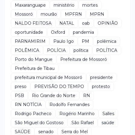
Maxaranguape
ministério
mortes
Mossoró
mourão
MPFRN
MPRN
NALDO FEITOSA
NATAL
oab
OPINIÃO
oportunidade
Oxford
pandemia
PARNAMIRIM
Paulo Igo
PM
polêmica
POLÊMICA
POLÍCIA
política
POLÍTICA
Porto do Mangue
Prefeitura de Mossoró
Prefeitura de Tibau
prefeitura municipal de Mossoró
presidente
preso
PREVISÃO DO TEMPO
protesto
PSB
Rio Grande do Norte
RN
RN NOTÍCIA
Rodolfo Fernandes
Rodrigo Pacheco
Rogério Marinho
Salles
São Miguel do Gostoso
São Rafael
saúde
SAÚDE
senado
Serra do Mel