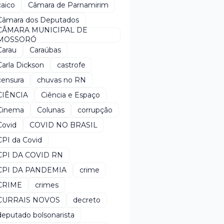
caico
Câmara de Parnamirim
Câmara dos Deputados
CÂMARA MUNICIPAL DE
MOSSORÓ
Carau
Caraúbas
Carla Dickson
castrofe
censura
chuvas no RN
CIÊNCIA
Ciência e Espaço
Cinema
Colunas
corrupção
Covid
COVID NO BRASIL
CPI da Covid
CPI DA COVID RN
CPI DA PANDEMIA
crime
CRIME
crimes
CURRAIS NOVOS
decreto
deputado bolsonarista