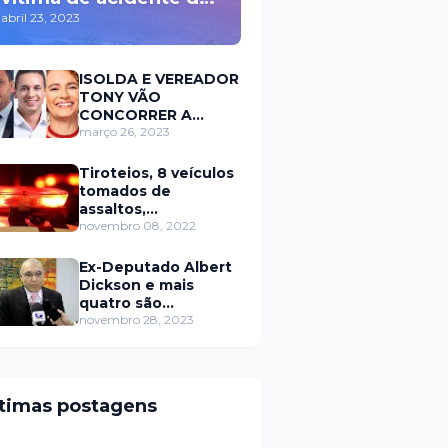
trânsito durante a
abril 23, 2023
madrugada na BR 110
em Mossoró
ISOLDA E VEREADOR
TONY VÃO
CONCORRER A
PREFEITURA DE
março 26, 2023
MOSSORÓ EM 2024
Tiroteios, 8 veículos
tomados de
assaltos,
ARRASTÕES em
novembro 08, 2022
residências, homem
encontrado morto
Ex-Deputado Albert
Dickson e mais
quatro são
condenados por
novembro 28, 2023
crimes na Câmara de
Natal
ltimas postagens