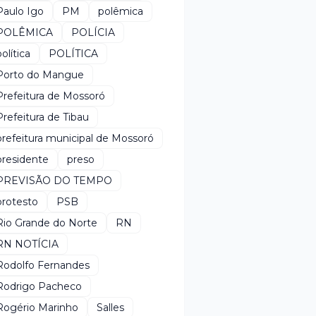
Paulo Igo
PM
polêmica
POLÊMICA
POLÍCIA
política
POLÍTICA
Porto do Mangue
Prefeitura de Mossoró
Prefeitura de Tibau
prefeitura municipal de Mossoró
presidente
preso
PREVISÃO DO TEMPO
protesto
PSB
Rio Grande do Norte
RN
RN NOTÍCIA
Rodolfo Fernandes
Rodrigo Pacheco
Rogério Marinho
Salles