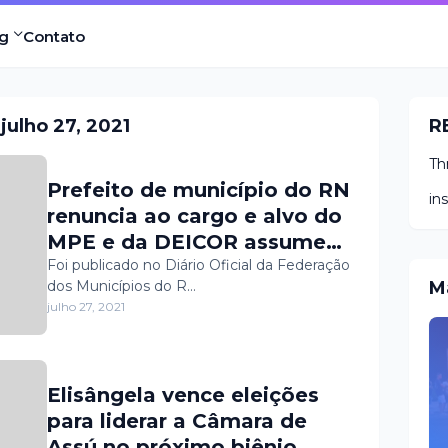
g
Contato
ulho 27, 2021
R
Th
Prefeito de município do RN
in
renuncia ao cargo e alvo do
MPE e da DEICOR assume
posto
Foi publicado no Diário Oficial da Federação
dos Municípios do R…
M
julho 27, 2021
Elisângela vence eleições
para liderar a Câmara de
Assú no próximo biênio