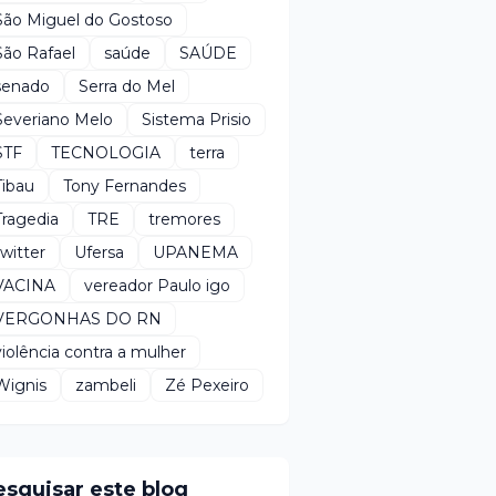
São Miguel do Gostoso
São Rafael
saúde
SAÚDE
senado
Serra do Mel
Severiano Melo
Sistema Prisio
STF
TECNOLOGIA
terra
Tibau
Tony Fernandes
Tragedia
TRE
tremores
twitter
Ufersa
UPANEMA
VACINA
vereador Paulo igo
VERGONHAS DO RN
violência contra a mulher
Wignis
zambeli
Zé Pexeiro
esquisar este blog