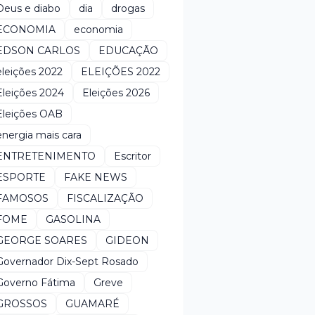
Deus e diabo
dia
drogas
ECONOMIA
economia
EDSON CARLOS
EDUCAÇÃO
eleições 2022
ELEIÇÕES 2022
Eleições 2024
Eleições 2026
Eleições OAB
energia mais cara
ENTRETENIMENTO
Escritor
ESPORTE
FAKE NEWS
FAMOSOS
FISCALIZAÇÃO
FOME
GASOLINA
GEORGE SOARES
GIDEON
Governador Dix-Sept Rosado
Governo Fátima
Greve
GROSSOS
GUAMARÉ