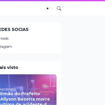
EDES SOCIAS
reads
stagram
ais visto
MOSSORÓ
Irmão do Prefeito
Allyson Bezerra morre
vítima de acidente de