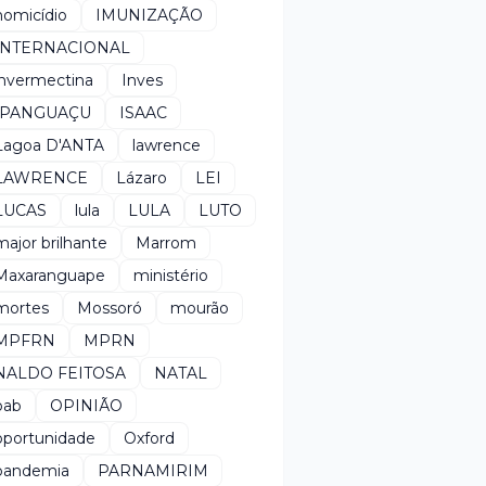
homicídio
IMUNIZAÇÃO
INTERNACIONAL
invermectina
Inves
IPANGUAÇU
ISAAC
Lagoa D'ANTA
lawrence
LAWRENCE
Lázaro
LEI
LUCAS
lula
LULA
LUTO
major brilhante
Marrom
Maxaranguape
ministério
mortes
Mossoró
mourão
MPFRN
MPRN
NALDO FEITOSA
NATAL
oab
OPINIÃO
oportunidade
Oxford
pandemia
PARNAMIRIM