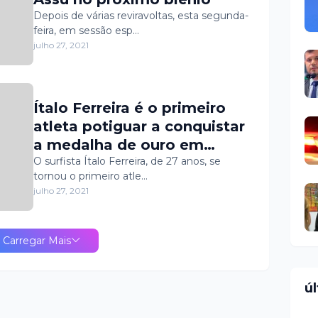
Depois de várias reviravoltas, esta segunda-
feira, em sessão esp…
julho 27, 2021
Ítalo Ferreira é o primeiro
atleta potiguar a conquistar
a medalha de ouro em
Olimpíadas
O surfista Ítalo Ferreira, de 27 anos, se
tornou o primeiro atle…
julho 27, 2021
Carregar Mais
ú