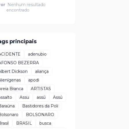
ror
Nenhum resultado
encontrado
ags principais
ACIDENTE
adenubio
AFONSO BEZERRA
Albert Dickson
aliança
alienígenas
apodi
Areia Branca
ARTISTAS
assalto
Assu
assú
Assú
Baraúna
Bastidores da Poli
Bolsonaro
BOLSONARO
rasil
BRASIL
busca