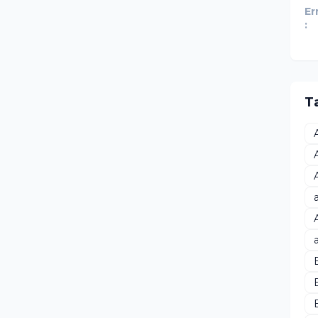
Er
:
T
B