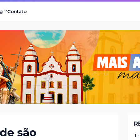
g
Contato
R
de são
Th