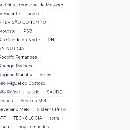
prefeitura municipal de Mossoró
presidente
preso
PREVISÃO DO TEMPO
protesto
PSB
Rio Grande do Norte
RN
RN NOTÍCIA
Rodolfo Fernandes
Rodrigo Pacheco
Rogério Marinho
Salles
São Miguel do Gostoso
São Rafael
saúde
SAÚDE
senado
Serra do Mel
Severiano Melo
Sistema Prisio
STF
TECNOLOGIA
terra
Tibau
Tony Fernandes