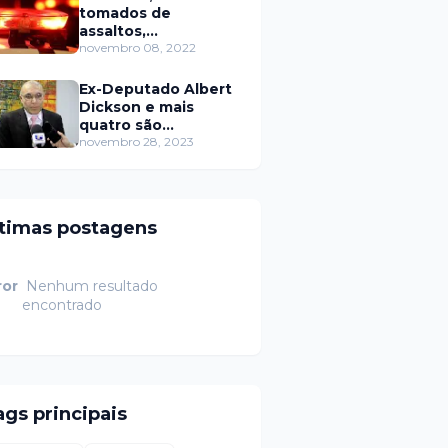
tomados de
assaltos,
ARRASTÕES em
novembro 08, 2022
residências, homem
encontrado morto
Ex-Deputado Albert
Dickson e mais
quatro são
condenados por
novembro 28, 2023
crimes na Câmara de
Natal
ltimas postagens
ror
Nenhum resultado
encontrado
ags principais