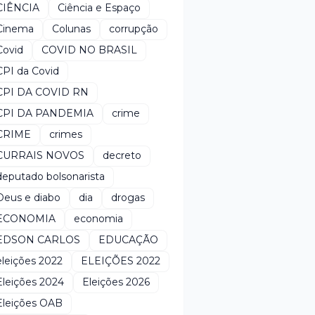
CIÊNCIA
Ciência e Espaço
Cinema
Colunas
corrupção
Covid
COVID NO BRASIL
CPI da Covid
CPI DA COVID RN
CPI DA PANDEMIA
crime
CRIME
crimes
CURRAIS NOVOS
decreto
deputado bolsonarista
Deus e diabo
dia
drogas
ECONOMIA
economia
EDSON CARLOS
EDUCAÇÃO
eleições 2022
ELEIÇÕES 2022
Eleições 2024
Eleições 2026
Eleições OAB