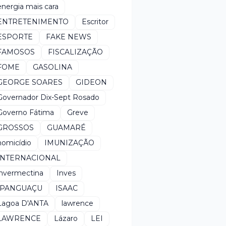
energia mais cara
ENTRETENIMENTO
Escritor
ESPORTE
FAKE NEWS
FAMOSOS
FISCALIZAÇÃO
FOME
GASOLINA
GEORGE SOARES
GIDEON
Governador Dix-Sept Rosado
Governo Fátima
Greve
GROSSOS
GUAMARÉ
homicídio
IMUNIZAÇÃO
INTERNACIONAL
invermectina
Inves
IPANGUAÇU
ISAAC
Lagoa D'ANTA
lawrence
LAWRENCE
Lázaro
LEI