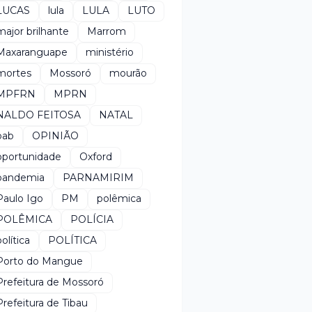
LUCAS
lula
LULA
LUTO
major brilhante
Marrom
Maxaranguape
ministério
mortes
Mossoró
mourão
MPFRN
MPRN
NALDO FEITOSA
NATAL
oab
OPINIÃO
oportunidade
Oxford
pandemia
PARNAMIRIM
Paulo Igo
PM
polêmica
POLÊMICA
POLÍCIA
política
POLÍTICA
Porto do Mangue
Prefeitura de Mossoró
Prefeitura de Tibau