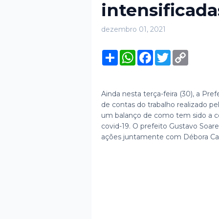
intensificad
dezembro 01, 2021
S
W
F
T
C
h
h
a
w
o
a
a
c
i
p
r
t
e
t
y
e
s
b
t
L
A
o
e
i
Ainda nesta terça-feira (30), a Pr
p
o
r
n
de contas do trabalho realizado p
p
k
k
um balanço de como tem sido a co
covid-19. O prefeito Gustavo Soares
ações juntamente com Débora Cava