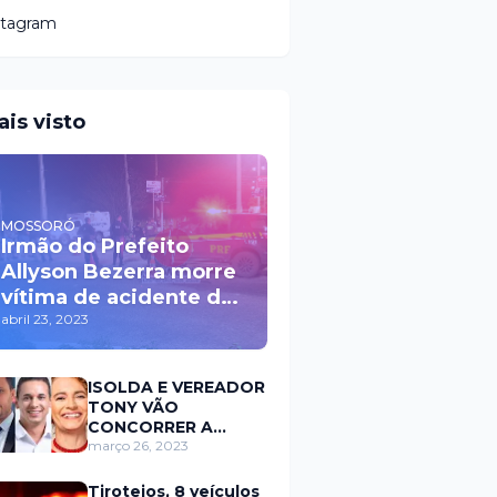
stagram
ais visto
MOSSORÓ
Irmão do Prefeito
Allyson Bezerra morre
vítima de acidente de
trânsito durante a
abril 23, 2023
madrugada na BR 110
em Mossoró
ISOLDA E VEREADOR
TONY VÃO
CONCORRER A
PREFEITURA DE
março 26, 2023
MOSSORÓ EM 2024
Tiroteios, 8 veículos