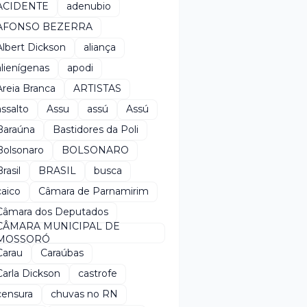
ACIDENTE
adenubio
AFONSO BEZERRA
Albert Dickson
aliança
alienígenas
apodi
Areia Branca
ARTISTAS
assalto
Assu
assú
Assú
Baraúna
Bastidores da Poli
Bolsonaro
BOLSONARO
rasil
BRASIL
busca
caico
Câmara de Parnamirim
Câmara dos Deputados
CÂMARA MUNICIPAL DE
MOSSORÓ
Carau
Caraúbas
Carla Dickson
castrofe
censura
chuvas no RN