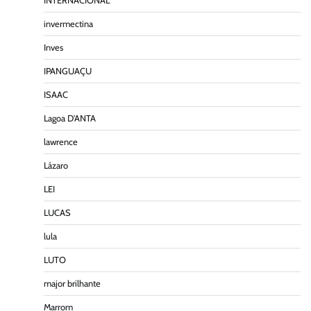
INTERNACIONAL
invermectina
Inves
IPANGUAÇU
ISAAC
Lagoa D'ANTA
lawrence
Lázaro
LEI
LUCAS
lula
LUTO
major brilhante
Marrom