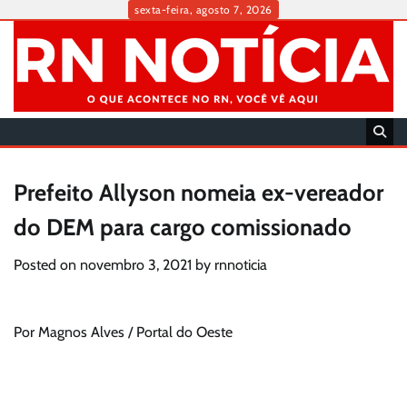
Skip
sexta-feira, agosto 7, 2026
to
content
Prefeito Allyson nomeia ex-vereador
do DEM para cargo comissionado
Posted on
novembro 3, 2021
by
rnnoticia
Por Magnos Alves / Portal do Oeste