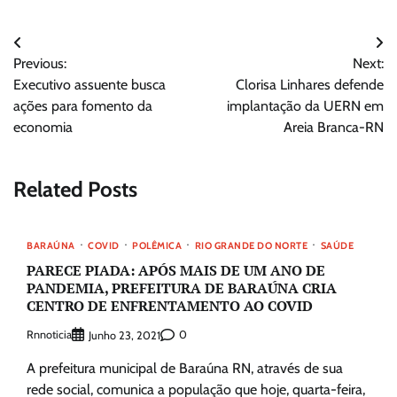
Navegação
Previous:
Next:
de
Executivo assuente busca
Clorisa Linhares defende
Post
ações para fomento da
implantação da UERN em
economia
Areia Branca-RN
Related Posts
BARAÚNA
COVID
POLÊMICA
RIO GRANDE DO NORTE
SAÚDE
PARECE PIADA: APÓS MAIS DE UM ANO DE
PANDEMIA, PREFEITURA DE BARAÚNA CRIA
CENTRO DE ENFRENTAMENTO AO COVID
Rnnoticia
0
Junho 23, 2021
A prefeitura municipal de Baraúna RN, através de sua
rede social, comunica a população que hoje, quarta-feira,