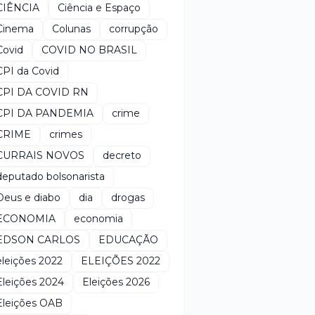
CIÊNCIA
Ciência e Espaço
Cinema
Colunas
corrupção
Covid
COVID NO BRASIL
CPI da Covid
CPI DA COVID RN
CPI DA PANDEMIA
crime
CRIME
crimes
CURRAIS NOVOS
decreto
deputado bolsonarista
Deus e diabo
dia
drogas
ECONOMIA
economia
EDSON CARLOS
EDUCAÇÃO
eleições 2022
ELEIÇÕES 2022
Eleições 2024
Eleições 2026
Eleições OAB