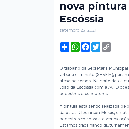
nova pintura
Escóssia
setembro 23, 2021
S
W
F
T
C
h
h
a
w
o
a
a
c
i
p
r
t
e
t
y
e
s
b
t
L
A
o
e
i
O trabalho da Secretaria Municipal
p
o
r
n
Urbana e Trânsito (SESEM), para m
p
k
k
ritmo acelerado. Na noite desta qua
João da Escóssia com a Av. Dioces
pedestres e condutores.
A pintura está sendo realizada pe
da pasta, Cledinilson Morais, enfat
pedestres melhora a comunicação v
Estamos trabalhando diuturnamente