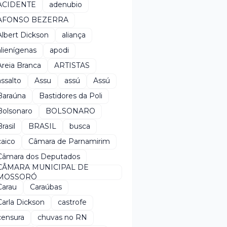
ACIDENTE
adenubio
AFONSO BEZERRA
Albert Dickson
aliança
alienígenas
apodi
Areia Branca
ARTISTAS
assalto
Assu
assú
Assú
Baraúna
Bastidores da Poli
Bolsonaro
BOLSONARO
rasil
BRASIL
busca
caico
Câmara de Parnamirim
Câmara dos Deputados
CÂMARA MUNICIPAL DE
MOSSORÓ
Carau
Caraúbas
Carla Dickson
castrofe
censura
chuvas no RN