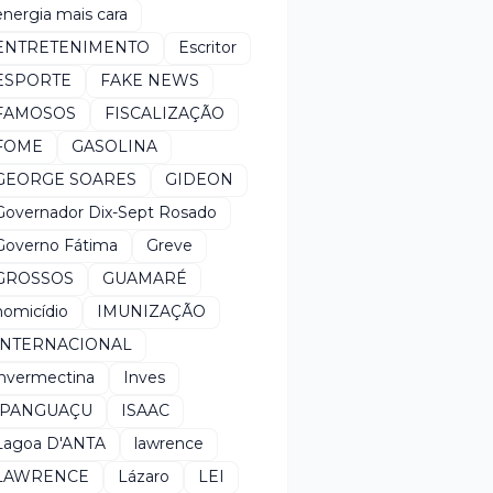
energia mais cara
ENTRETENIMENTO
Escritor
ESPORTE
FAKE NEWS
FAMOSOS
FISCALIZAÇÃO
FOME
GASOLINA
GEORGE SOARES
GIDEON
Governador Dix-Sept Rosado
Governo Fátima
Greve
GROSSOS
GUAMARÉ
homicídio
IMUNIZAÇÃO
INTERNACIONAL
invermectina
Inves
IPANGUAÇU
ISAAC
Lagoa D'ANTA
lawrence
LAWRENCE
Lázaro
LEI