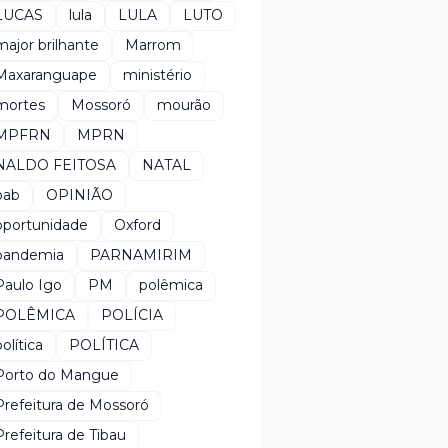
LUCAS
lula
LULA
LUTO
major brilhante
Marrom
Maxaranguape
ministério
mortes
Mossoró
mourão
MPFRN
MPRN
NALDO FEITOSA
NATAL
oab
OPINIÃO
oportunidade
Oxford
pandemia
PARNAMIRIM
Paulo Igo
PM
polêmica
POLÊMICA
POLÍCIA
política
POLÍTICA
Porto do Mangue
Prefeitura de Mossoró
Prefeitura de Tibau