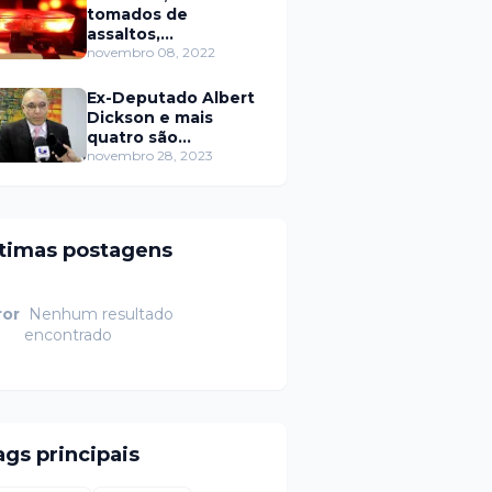
tomados de
assaltos,
ARRASTÕES em
novembro 08, 2022
residências, homem
encontrado morto
Ex-Deputado Albert
Dickson e mais
quatro são
condenados por
novembro 28, 2023
crimes na Câmara de
Natal
ltimas postagens
ror
Nenhum resultado
encontrado
ags principais