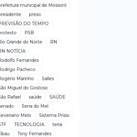
prefeitura municipal de Mossoró
presidente
preso
PREVISÃO DO TEMPO
protesto
PSB
Rio Grande do Norte
RN
RN NOTÍCIA
Rodolfo Fernandes
Rodrigo Pacheco
Rogério Marinho
Salles
São Miguel do Gostoso
São Rafael
saúde
SAÚDE
senado
Serra do Mel
Severiano Melo
Sistema Prisio
STF
TECNOLOGIA
terra
Tibau
Tony Fernandes