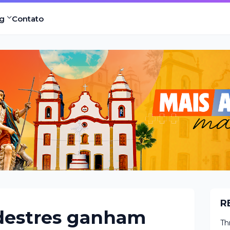
g
Contato
R
edestres ganham
Th