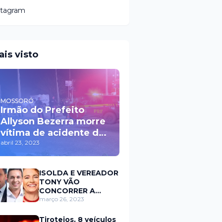
stagram
ais visto
MOSSORÓ
Irmão do Prefeito
Allyson Bezerra morre
vítima de acidente de
trânsito durante a
abril 23, 2023
madrugada na BR 110
em Mossoró
ISOLDA E VEREADOR
TONY VÃO
CONCORRER A
PREFEITURA DE
março 26, 2023
MOSSORÓ EM 2024
Tiroteios, 8 veículos