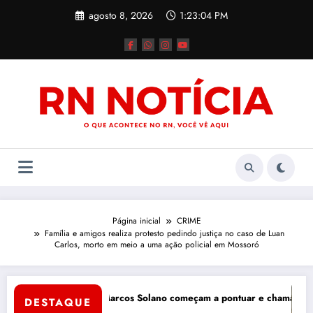
Pular
agosto 8, 2026
1:23:05 PM
para
o
conteúdo
Página inicial
CRIME
Família e amigos realiza protesto pedindo justiça no caso de Luan
Carlos, morto em meio a uma ação policial em Mossoró
Tércio Tinôco e Marcos Solano começam a pontuar e chamam atenção 
Din
o
DESTAQUE