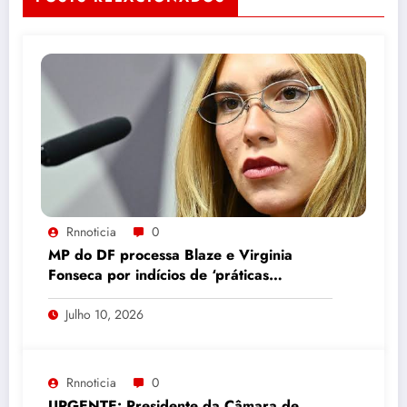
Rnnoticia
0
MP do DF processa Blaze e Virginia
Fonseca por indícios de ‘práticas
abusivas’ na divulgação de bets
Julho 10, 2026
Rnnoticia
0
URGENTE: Presidente da Câmara de