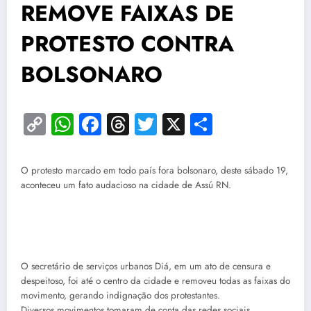
REMOVE FAIXAS DE
PROTESTO CONTRA
BOLSONARO
Copy
WhatsApp
Facebook
Threads
Twitter
X
Share
Link
O protesto marcado em todo país fora bolsonaro, deste sábado 19,
aconteceu um fato audacioso na cidade de Assú RN.
O secretário de serviços urbanos Diá, em um ato de censura e
despeitoso, foi até o centro da cidade e removeu todas as faixas do
movimento, gerando indignação dos protestantes.
Diversos movimentos tomaram de conta das redes sociais.