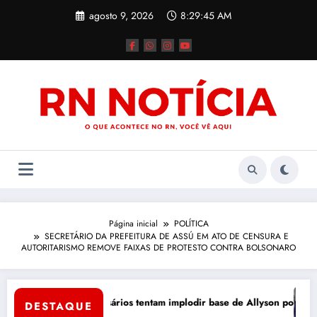
Pular
agosto 9, 2026
8:29:46 AM
para
o
conteúdo
Página inicial
POLÍTICA
SECRETÁRIO DA PREFEITURA DE ASSÚ EM ATO DE CENSURA E
AUTORITARISMO REMOVE FAIXAS DE PROTESTO CONTRA BOLSONARO
e Mossoró
Térc
Jogo bruto: adversários tentam implodir base de Allyson por dentro
DESTAQUE